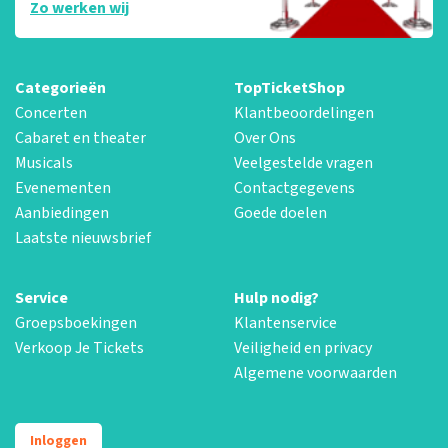
Zo werken wij
Categorieën
TopTicketShop
Concerten
Klantbeoordelingen
Cabaret en theater
Over Ons
Musicals
Veelgestelde vragen
Evenementen
Contactgegevens
Aanbiedingen
Goede doelen
Laatste nieuwsbrief
Service
Hulp nodig?
Groepsboekingen
Klantenservice
Verkoop Je Tickets
Veiligheid en privacy
Algemene voorwaarden
Inloggen