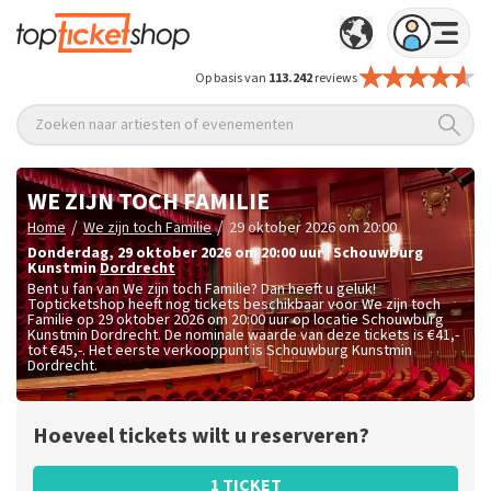
Op basis van
113.242
reviews
Zoeken naar artiesten of evenementen
WE ZIJN TOCH FAMILIE
/
/
Home
We zijn toch Familie
29 oktober 2026 om 20:00
donderdag
,
29 oktober 2026 om 20:00
uur
|
Schouwburg
Kunstmin
Dordrecht
Bent u fan van We zijn toch Familie? Dan heeft u geluk!
Topticketshop heeft nog tickets beschikbaar voor We zijn toch
Familie op 29 oktober 2026 om 20:00 uur op locatie Schouwburg
Kunstmin Dordrecht. De nominale waarde van deze tickets is
€41,-
tot €45,-
. Het eerste verkooppunt is Schouwburg Kunstmin
Dordrecht.
Hoeveel tickets wilt u reserveren?
1 TICKET