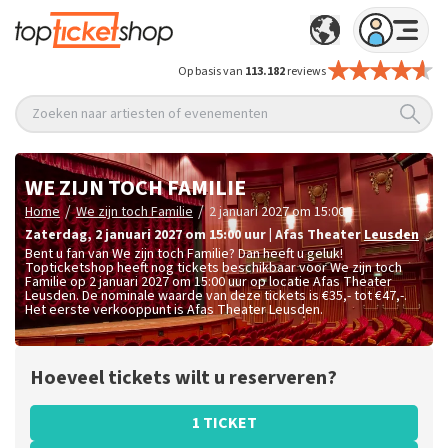
Op basis van
113.182
reviews
Zoeken naar artiesten of evenementen
WE ZIJN TOCH FAMILIE
/
/
Home
We zijn toch Familie
2 januari 2027 om 15:00
zaterdag
,
2 januari 2027 om 15:00
uur
|
Afas Theater
Leusden
Bent u fan van We zijn toch Familie? Dan heeft u geluk!
Topticketshop heeft nog tickets beschikbaar voor We zijn toch
Familie op 2 januari 2027 om 15:00 uur op locatie Afas Theater
Leusden. De nominale waarde van deze tickets is
€35,- tot €47,-
.
Het eerste verkooppunt is Afas Theater Leusden.
Hoeveel tickets wilt u reserveren?
1 TICKET