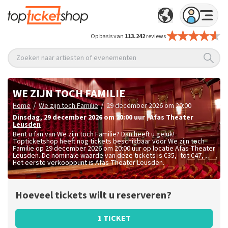
Op basis van
113.242
reviews
Zoeken naar artiesten of evenementen
WE ZIJN TOCH FAMILIE
/
/
Home
We zijn toch Familie
29 december 2026 om 20:00
dinsdag
,
29 december 2026 om 20:00
uur
|
Afas Theater
Leusden
Bent u fan van We zijn toch Familie? Dan heeft u geluk!
Topticketshop heeft nog tickets beschikbaar voor We zijn toch
Familie op 29 december 2026 om 20:00 uur op locatie Afas Theater
Leusden. De nominale waarde van deze tickets is
€35,- tot €47,-
.
Het eerste verkooppunt is Afas Theater Leusden.
Hoeveel tickets wilt u reserveren?
1 TICKET