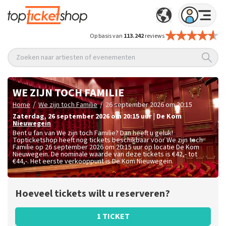
Op basis van
113.242
reviews
Zoeken naar artiesten of evenementen
WE ZIJN TOCH FAMILIE
/
/
Home
We zijn toch Familie
26 september 2026 om 20:15
zaterdag
,
26 september 2026 om 20:15
uur
|
De Kom
Nieuwegein
Bent u fan van We zijn toch Familie? Dan heeft u geluk!
Topticketshop heeft nog tickets beschikbaar voor We zijn toch
Familie op 26 september 2026 om 20:15 uur op locatie De Kom
Nieuwegein. De nominale waarde van deze tickets is
€42,- tot
€44,-
. Het eerste verkooppunt is De Kom Nieuwegein.
Hoeveel tickets wilt u reserveren?
1 TICKET