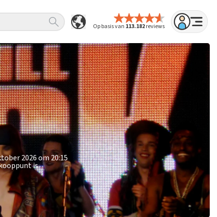
Op basis van
113.182
reviews
oktober 2026 om 20:15
rkooppunt is