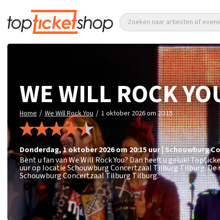
Zoeken naar artiesten of eve
WE WILL ROCK YO
/
/
Home
We Will Rock You
1 oktober 2026 om 20:15
donderdag
,
1 oktober 2026 om 20:15
uur
|
Schouwburg Con
Bent u fan van We Will Rock You? Dan heeft u geluk! Toptic
uur op locatie Schouwburg Concertzaal Tilburg Tilburg. De 
Schouwburg Concertzaal Tilburg Tilburg.