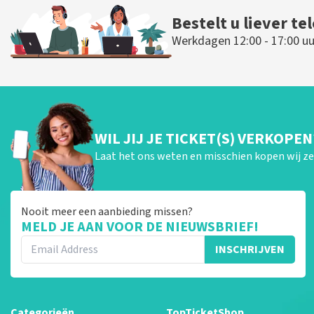
Bestelt u liever te
Werkdagen 12:00 - 17:00 uu
WIL JIJ JE TICKET(S) VERKOPEN
Laat het ons weten en misschien kopen wij ze 
Nooit meer een aanbieding missen?
MELD JE AAN VOOR DE NIEUWSBRIEF!
INSCHRIJVEN
Categorieën
TopTicketShop