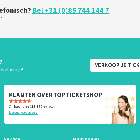
lefonisch?
Bel +31 (0)85 744 144 7
r
?
VERKOOP JE TIC
wel van je!
KLANTEN OVER TOPTICKETSHOP
Op basis van
113.182
reviews
Lees reviews
Service
Hulp nodig?