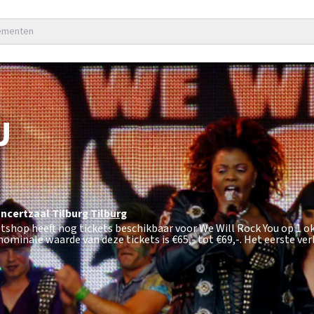
nementen
U
certzaal Tilburg
Tilburg
ketshop heeft nog tickets beschikbaar voor We Will Rock You op 1 
nominale waarde van deze tickets is
€65,- tot €69,-
. Het eerste ve