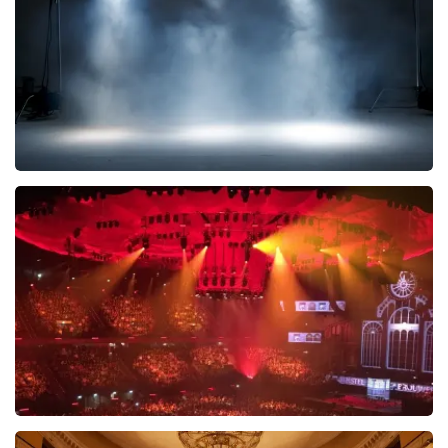
BEKIJKEN
West Side Story
77
reviews
BEKIJKEN
Vrienden Van Amstel Live