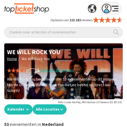
Op basis van
113.182
reviews
Zoeken naar artiesten of evenementen
WE WILL ROCK YOU
/
Home
We Will Rock You
Lees alle 96 reviews
We Will Rock You heeft meer dan 53 evenementen op dit moment.
Mis de show van We Will Rock You niet en bestel nu direct uw
tickets!
Foto: Linda Hartley, Attribution 2.0 Generic (CC BY 2.0)
Kalender
Alle Locaties
53
evenementen in
Nederland