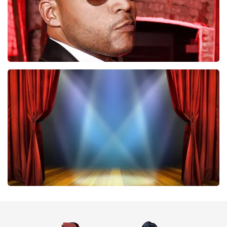
Don Omar
224
laatste 30 minuten
BESTEL NU
40 45 De Musical
202
laatste 30 minuten