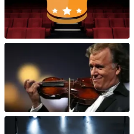
Soldaat van Oranje
6648+
reviews
BEKIJKEN
Andre Rieu
5606+
reviews