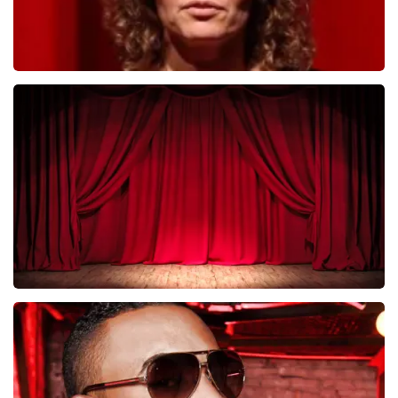
Esther van der Voort
281
laatste 30 minuten
BESTEL NU
Job Knoester
247
laatste 30 minuten
BESTEL NU