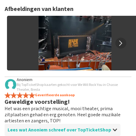
TopTicketShop verzamelt reviews van echte klanten. Het is
niet mogelijk om een review achter te laten als je geen
Afbeeldingen van klanten
tickets hebt aangeschaft bij TopTicketShop. Reviews met
grof taalgebruik en/of onwaarheden worden niet geplaatst.
Het kan enkele weken duren voordat een review wordt
geplaatst.
Anoniem
Bij TopTicketShop kaarten gekocht voor We Will Rock You in Chasse
Theater, Breda
Geverifieerde aankoop
Geweldige voorstelling!
Het was een prachtige musical, mooi theater, prima
zitplaatsen gehad en erg genoten. Heel goede muzikale
artiesten en zangers, TOP!
Lees wat Anoniem schreef over TopTicketShop