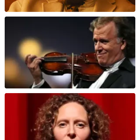
Teddy Swims
406
laatste 30 minuten
BESTEL NU
Andre Rieu
392
laatste 30 minuten
BESTEL NU