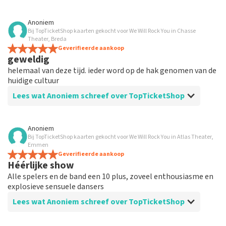
Beoordeling van Anoniem over
TopTicketShop
Anoniem
Bij TopTicketShop kaarten gekocht voor We Will Rock You in Chasse
Prachtige musical
Theater, Breda
Tickets prima geregeld, 3/4 jaar geleden reeds
Geverifieerde aankoop
geweldig
geboekt. De kaarten hebben we prima op tijd
ontvangen. Giede service!
helemaal van deze tijd. ieder word op de hak genomen van de
huidige cultuur
Lees wat Anoniem schreef over TopTicketShop
Beoordeling van Anoniem over
TopTicketShop
Anoniem
Bij TopTicketShop kaarten gekocht voor We Will Rock You in Atlas Theater,
prijzig
Emmen
patsen waren 76 euro 2 kaartjes is 151 euro hebben 208
Geverifieerde aankoop
Héérlijke show
euro betaald
Alle spelers en de band een 10 plus, zoveel enthousiasme en
explosieve sensuele dansers
Lees wat Anoniem schreef over TopTicketShop