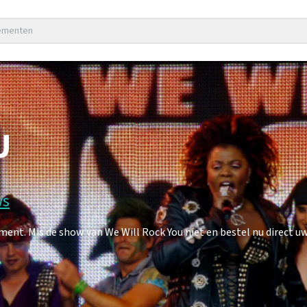
nementen
U
ws
nt. Mis de show van We Will Rock You niet en bestel nu direct uw