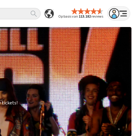
Op basis van
113.182
reviews
 tickets!