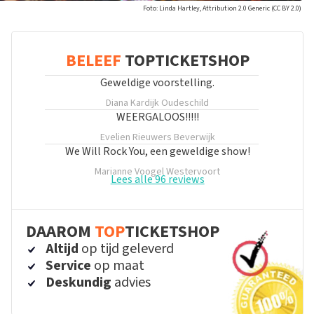
Foto: Linda Hartley, Attribution 2.0 Generic (CC BY 2.0)
BELEEF
TOPTICKETSHOP
Geweldige voorstelling.
Diana Kardijk
Oudeschild
WEERGALOOS!!!!!
Evelien Rieuwers
Beverwijk
We Will Rock You, een geweldige show!
Marianne Voogel
Westervoort
Lees alle 96 reviews
DAAROM
TOP
TICKETSHOP
Altijd
op tijd geleverd
Service
op maat
Deskundig
advies