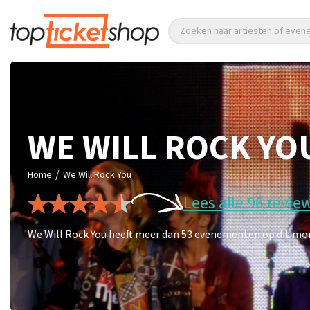
Zoeken naar artiesten of eve
WE WILL ROCK YO
/
Home
We Will Rock You
Lees alle 96 revie
We Will Rock You heeft meer dan 53 evenementen op dit mome