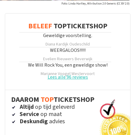
Foto: Linda Hartley, Attribution 2.0 Generic (CC BY 2.0)
BELEEF
TOPTICKETSHOP
Geweldige voorstelling.
Diana Kardijk
Oudeschild
WEERGALOOS!!!!!
Evelien Rieuwers
Beverwijk
We Will Rock You, een geweldige show!
Marianne Voogel
Westervoort
Lees alle 96 reviews
DAAROM
TOP
TICKETSHOP
Altijd
op tijd geleverd
Service
op maat
Deskundig
advies