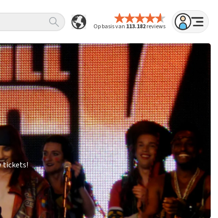
Op basis van
113.182
reviews
 tickets!