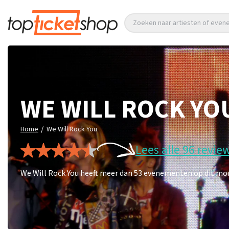
Zoeken naar artiesten of eve
WE WILL ROCK YO
/
Home
We Will Rock You
Lees alle 96 revie
We Will Rock You heeft meer dan 53 evenementen op dit mome