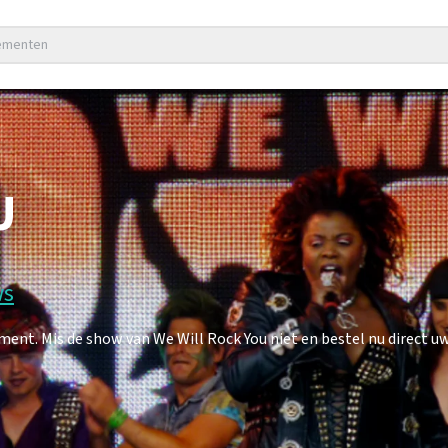
nementen
U
ws
nt. Mis de show van We Will Rock You niet en bestel nu direct uw