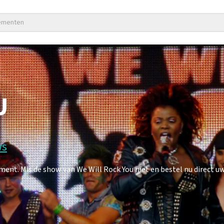
nementen
U
ws
nt. Mis de show van We Will Rock You niet en bestel nu direct uw