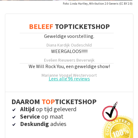
Foto: Linda Hartley, Attribution 2.0 Generic (CC BY 2.0)
BELEEF
TOPTICKETSHOP
Geweldige voorstelling.
Diana Kardijk
Oudeschild
WEERGALOOS!!!!!
Evelien Rieuwers
Beverwijk
We Will Rock You, een geweldige show!
Marianne Voogel
Westervoort
Lees alle 96 reviews
DAAROM
TOP
TICKETSHOP
Altijd
op tijd geleverd
Service
op maat
Deskundig
advies