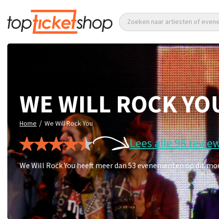
Zoeken naar artiesten of eve
WE WILL ROCK YO
/
Home
We Will Rock You
Lees alle 96 revie
We Will Rock You heeft meer dan 53 evenementen op dit mome