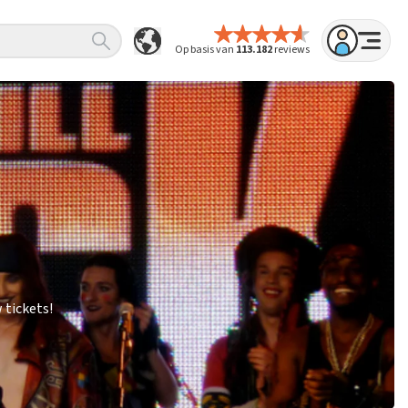
Op basis van
113.182
reviews
 tickets!