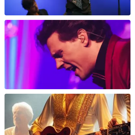
Ilse DeLange
274+
reviews
BEKIJKEN
Bouke And The Elvis Matters Band
961+
reviews
BEKIJKEN