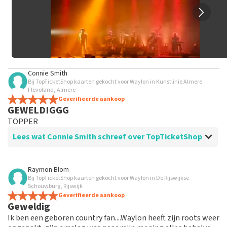
Connie Smith
Bij TopTicketShop kaarten gekocht voor Waylon in Kunstlinie Almere
Flevoland, Almere
Geverifieerde aankoop
GEWELDIGGG
TOPPER
Lees wat Connie Smith schreef over TopTicketShop
Beoordeling van Connie Smith over
TopTicketShop
Raymon Blom
Bij TopTicketShop kaarten gekocht voor Waylon in De Rijswijkse
Goed
Schouwburg, Rijswijk
Geverifieerde aankoop
Geweldig
Ik ben een geboren country fan....Waylon heeft zijn roots weer