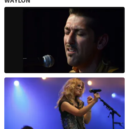
WAYLON
Danny Vera
767+
reviews
BEKIJKEN