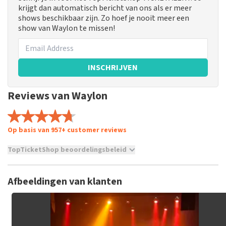
krijgt dan automatisch bericht van ons als er meer
shows beschikbaar zijn. Zo hoef je nooit meer een
show van Waylon te missen!
INSCHRIJVEN
Reviews van Waylon
Op basis van 957+ customer reviews
TopTicketShop beoordelingsbeleid
TopTicketShop verzamelt reviews van echte klanten. Het is
niet mogelijk om een review achter te laten als je geen
Afbeeldingen van klanten
tickets hebt aangeschaft bij TopTicketShop. Reviews met
grof taalgebruik en/of onwaarheden worden niet geplaatst.
Het kan enkele weken duren voordat een review wordt
geplaatst.