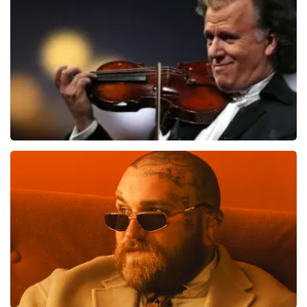
1613
laatste 30 minuten
BESTEL NU
Andre Rieu
1087
laatste 30 minuten
BESTEL NU