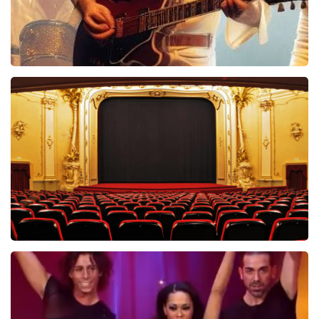
Bee Gees Forever
845+
reviews
BEKIJKEN
Saturday Night Fever
60
reviews
BEKIJKEN