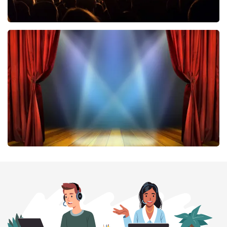
Don Omar
402
laatste 30 minuten
BESTEL NU
40 45 De Musical
301
laatste 30 minuten
BESTEL NU