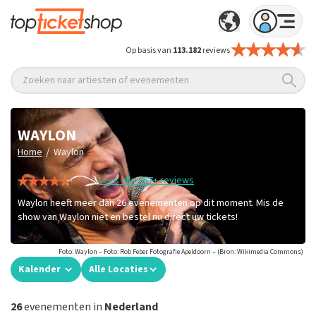
Op basis van
113.182
reviews
Zoeken naar artiesten of evenementen
WAYLON
/
Home
Waylon
Lees alle 957+ reviews
Waylon heeft meer dan 26 evenementen op dit moment. Mis de
show van Waylon niet en bestel nu direct uw tickets!
Foto: Waylon – Foto: Rob Feber Fotografie Apeldoorn – (Bron: Wikimedia Commons)
Kalender
Alle Locaties
26
evenementen in
Nederland