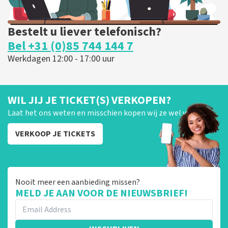
Bestelt u liever telefonisch?
Bel +31 (0)85 744 144 7
Werkdagen 12:00 - 17:00 uur
WIL JIJ JE TICKET(S) VERKOPEN?
Laat het ons weten en misschien kopen wij ze wel van je!
VERKOOP JE TICKETS
Nooit meer een aanbieding missen?
MELD JE AAN VOOR DE NIEUWSBRIEF!