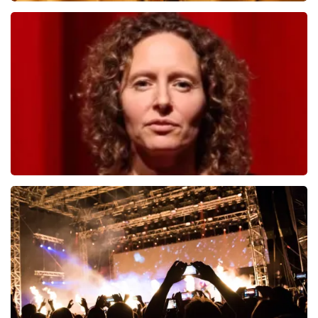
Teddy Swims
749
laatste 30 minuten
BESTEL NU
Esther van der Voort
497
laatste 30 minuten
BESTEL NU