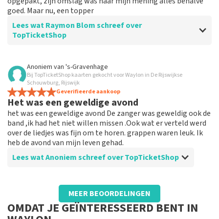
opgepakt, zijn omslag was naar mijn mening alles behalve
goed. Maar nu, een topper
Lees wat Raymon Blom schreef over
TopTicketShop
Beoordeling van Raymon Blom over
TopTicketShop
Anoniem
van
's-Gravenhage
Bij TopTicketShop kaarten gekocht voor Waylon in De Rijswijkse
Top
Schouwburg, Rijswijk
Prima service
Geverifieerde aankoop
Het was een geweldige avond
het was een geweldige avond De zanger was geweldig ook de
band ,ik had het niet willen missen .Ook wat er verteld werd
over de liedjes was fijn om te horen. grappen waren leuk. Ik
heb de avond van mijn leven gehad.
Lees wat Anoniem schreef over TopTicketShop
Beoordeling van Anoniem over
TopTicketShop
MEER BEOORDELINGEN
Voor het eerst gebruik van gemaakt mar
OMDAT JE GEÏNTERESSEERD BENT IN
het was prima