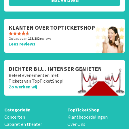
INSCHRIJVEN
KLANTEN OVER TOPTICKETSHOP
Op basis van
113.182
reviews
Lees reviews
DICHTER BIJ... INTENSER GENIETEN
Beleef evenementen met
Tickets van TopTicketShop!
Zo werken wij
Categorieën
TopTicketShop
Concerten
Klantbeoordelingen
Cabaret en theater
Over Ons