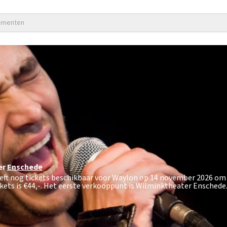
nementen
er
Enschede
eft nog tickets beschikbaar voor Waylon op 14 november 2026 om 2
kets is
€44,-
. Het eerste verkooppunt is Wilminktheater Enschede