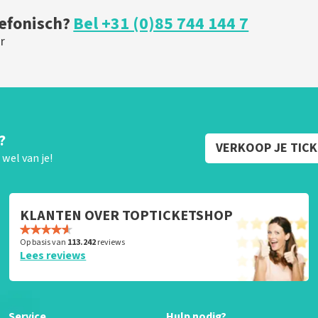
lefonisch?
Bel +31 (0)85 744 144 7
r
?
VERKOOP JE TIC
wel van je!
KLANTEN OVER TOPTICKETSHOP
Op basis van
113.242
reviews
Lees reviews
Service
Hulp nodig?