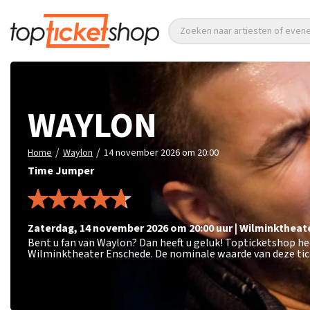
Zoeken naar artiesten of eve
WAYLON
/
/
Home
Waylon
14 november 2026 om 20:00
Time Jumper
zaterdag
,
14 november 2026 om 20:00
uur
|
Wilminktheat
Bent u fan van Waylon? Dan heeft u geluk! Topticketshop he
Wilminktheater Enschede. De nominale waarde van deze tic