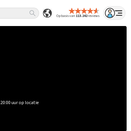
Op basis van
113.242
reviews
0:00 uur op locatie
.