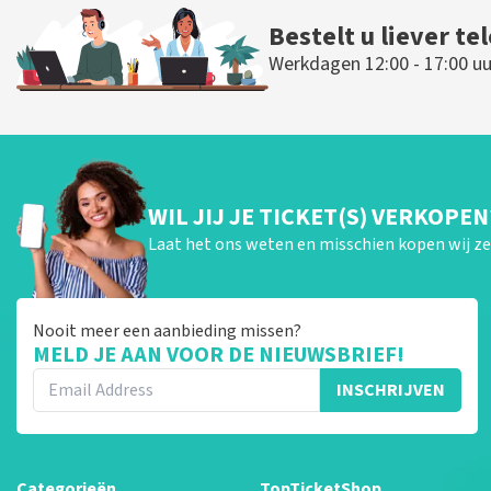
Bestelt u liever te
Werkdagen 12:00 - 17:00 uu
WIL JIJ JE TICKET(S) VERKOPEN
Laat het ons weten en misschien kopen wij ze 
Nooit meer een aanbieding missen?
MELD JE AAN VOOR DE NIEUWSBRIEF!
INSCHRIJVEN
Categorieën
TopTicketShop