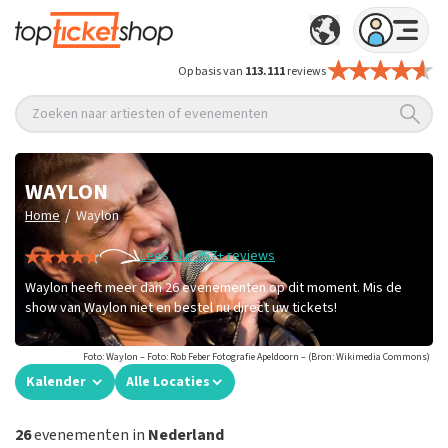
Op basis van
113.111
reviews
Zoeken naar artiesten of evenementen
WAYLON
/
Home
Waylon
Lees alle 957+ reviews
Waylon heeft meer dan 26 evenementen op dit moment. Mis de
show van Waylon niet en bestel nu direct uw tickets!
Foto: Waylon – Foto: Rob Feber Fotografie Apeldoorn – (Bron: Wikimedia Commons)
Kalender
Alle Locaties
26
evenementen in
Nederland