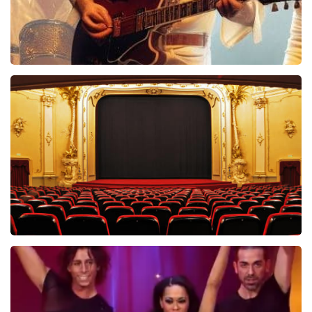
Bee Gees Forever
845+
reviews
BEKIJKEN
Saturday Night Fever
60
reviews
BEKIJKEN