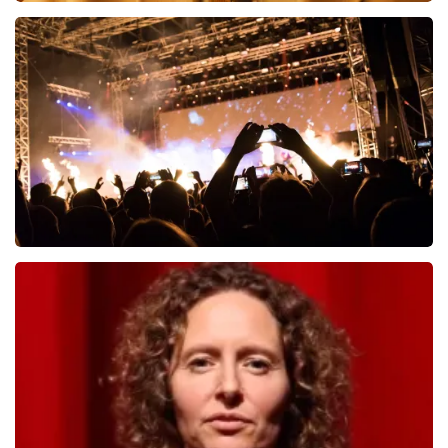
Teddy Swims
519
laatste 30 minuten
BESTEL NU
Don Omar
334
laatste 30 minuten
BESTEL NU