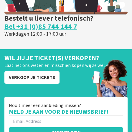
Bestelt u liever telefonisch?
Bel +31 (0)85 744 144 7
Werkdagen 12:00 - 17:00 uur
WIL JIJ JE TICKET(S) VERKOPEN?
Laat het ons weten en misschien kopen wij ze wel van je!
VERKOOP JE TICKETS
Nooit meer een aanbieding missen?
MELD JE AAN VOOR DE NIEUWSBRIEF!