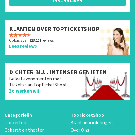
INSCHRIJVEN
KLANTEN OVER TOPTICKETSHOP
Op basis van
113.111
reviews
Lees reviews
DICHTER BIJ... INTENSER GENIETEN
Beleef evenementen met
Tickets van TopTicketShop!
Zo werken wij
Categorieën
TopTicketShop
Concerten
Klantbeoordelingen
Cabaret en theater
Over Ons