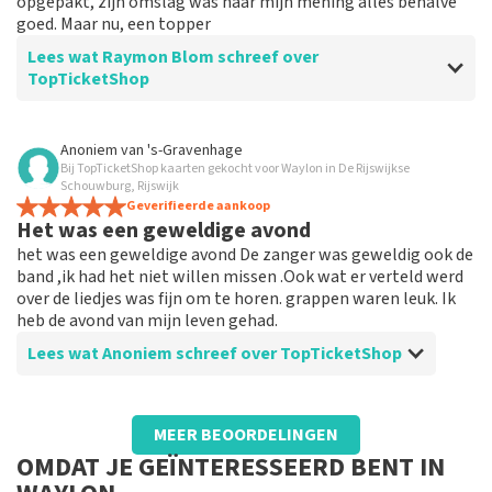
opgepakt, zijn omslag was naar mijn mening alles behalve
goed. Maar nu, een topper
Lees wat Raymon Blom schreef over
TopTicketShop
Beoordeling van Raymon Blom over
TopTicketShop
Anoniem
van
's-Gravenhage
Bij TopTicketShop kaarten gekocht voor Waylon in De Rijswijkse
Top
Schouwburg, Rijswijk
Prima service
Geverifieerde aankoop
Het was een geweldige avond
het was een geweldige avond De zanger was geweldig ook de
band ,ik had het niet willen missen .Ook wat er verteld werd
over de liedjes was fijn om te horen. grappen waren leuk. Ik
heb de avond van mijn leven gehad.
Lees wat Anoniem schreef over TopTicketShop
Beoordeling van Anoniem over
TopTicketShop
MEER BEOORDELINGEN
Voor het eerst gebruik van gemaakt mar
OMDAT JE GEÏNTERESSEERD BENT IN
het was prima