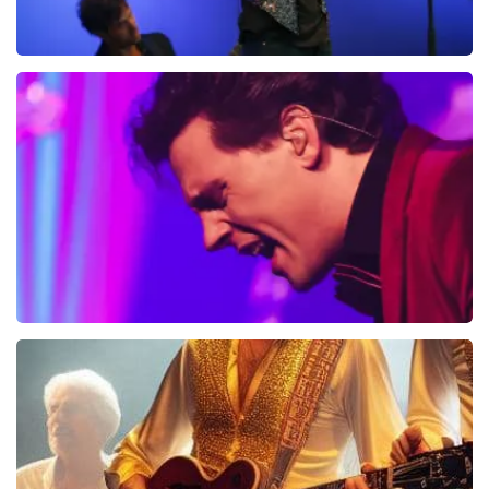
Ilse DeLange
274+
reviews
BEKIJKEN
Bouke And The Elvis Matters Band
961+
reviews
BEKIJKEN