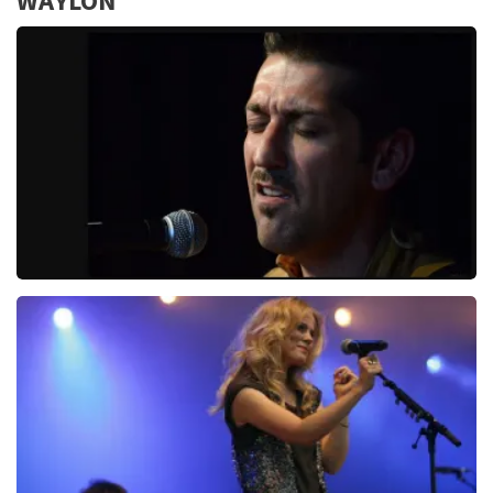
WAYLON
Danny Vera
767+
reviews
BEKIJKEN