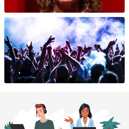
Esther van der Voort
222
laatste 30 minuten
BESTEL NU
Megadeth
163
laatste 30 minuten
BESTEL NU