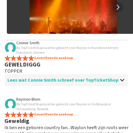
Connie Smith
Bij TopTicketShop kaarten gekocht voor Waylon in Kunstlinie Almere
Flevoland, Almere
Geverifieerde aankoop
GEWELDIGGG
TOPPER
Lees wat Connie Smith schreef over TopTicketShop
Beoordeling van Connie Smith over
TopTicketShop
Raymon Blom
Bij TopTicketShop kaarten gekocht voor Waylon in De Rijswijkse
Goed
Schouwburg, Rijswijk
Geverifieerde aankoop
Geweldig
Ik ben een geboren country fan....Waylon heeft zijn roots weer