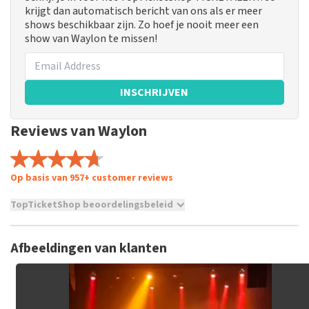
krijgt dan automatisch bericht van ons als er meer
shows beschikbaar zijn. Zo hoef je nooit meer een
show van Waylon te missen!
INSCHRIJVEN
Reviews van Waylon
Op basis van 957+ customer reviews
TopTicketShop beoordelingsbeleid
TopTicketShop verzamelt reviews van echte klanten. Het is
niet mogelijk om een review achter te laten als je geen
Afbeeldingen van klanten
tickets hebt aangeschaft bij TopTicketShop. Reviews met
grof taalgebruik en/of onwaarheden worden niet geplaatst.
Het kan enkele weken duren voordat een review wordt
geplaatst.