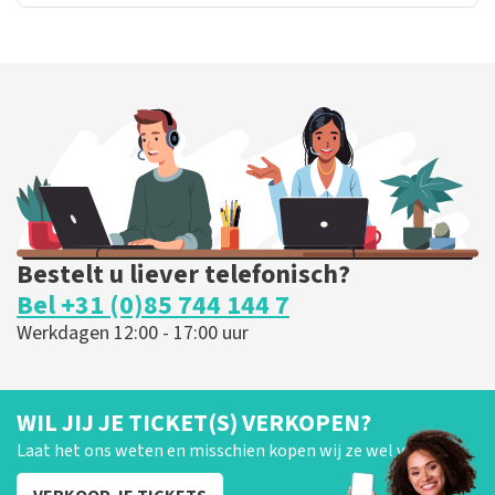
Bestelt u liever telefonisch?
Bel +31 (0)85 744 144 7
Werkdagen 12:00 - 17:00 uur
WIL JIJ JE TICKET(S) VERKOPEN?
Laat het ons weten en misschien kopen wij ze wel van je!