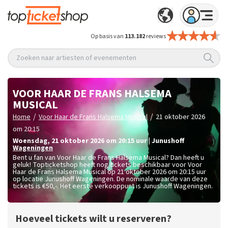
Op basis van
113.182
reviews
Zoeken naar artiesten of evenementen
VOOR HAAR DE FRANS HALSEMA
MUSICAL
/
/
Home
Voor Haar de Frans Halsema Musical
21 oktober 2026
om 20:15
woensdag
,
21 oktober 2026 om 20:15
uur
|
Junushoff
Wageningen
Bent u fan van Voor Haar de Frans Halsema Musical? Dan heeft u
geluk! Topticketshop heeft nog tickets beschikbaar voor Voor
Haar de Frans Halsema Musical op 21 oktober 2026 om 20:15 uur
op locatie Junushoff Wageningen. De nominale waarde van deze
tickets is
€50,-
. Het eerste verkooppunt is Junushoff Wageningen.
Hoeveel tickets wilt u reserveren?