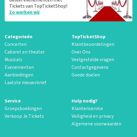
Tickets van TopTicketShop!
Zo werken wij
Categorieën
TopTicketShop
Concerten
Klantbeoordelingen
Cabaret en theater
Over Ons
Musicals
Veelgestelde vragen
Evenementen
Contactgegevens
Aanbiedingen
Goede doelen
Laatste nieuwsbrief
Service
Hulp nodig?
Groepsboekingen
Klantenservice
Verkoop Je Tickets
Veiligheid en privacy
Algemene voorwaarden