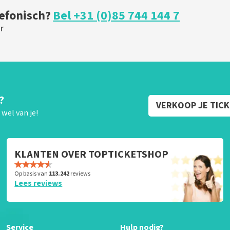
lefonisch?
Bel +31 (0)85 744 144 7
r
?
VERKOOP JE TIC
wel van je!
KLANTEN OVER TOPTICKETSHOP
Op basis van
113.242
reviews
Lees reviews
Service
Hulp nodig?