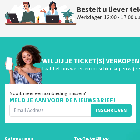
Bestelt u liever te
Werkdagen 12:00 - 17:00 uu
WIL JIJ JE TICKET(S) VERKOPEN
Laat het ons weten en misschien kopen wij ze 
Nooit meer een aanbieding missen?
MELD JE AAN VOOR DE NIEUWSBRIEF!
INSCHRIJVEN
Categorieën
TopTicketShop