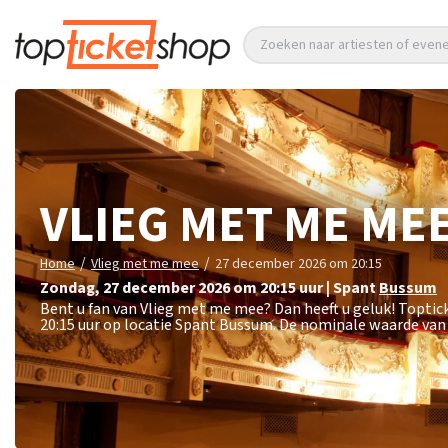
Zoeken naar artiesten of eve
VLIEG MET ME ME
/
/
Home
Vlieg met me mee
27 december 2026 om 20:15
zondag
,
27 december 2026 om 20:15
uur
|
Spant
Bussum
Bent u fan van Vlieg met me mee? Dan heeft u geluk! Topti
20:15 uur op locatie Spant Bussum. De nominale waarde van 