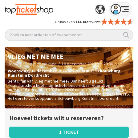
Op basis van
113.182
reviews
Zoeken naar artiesten of evenementen
VLIEG MET ME MEE
/
/
Home
Vlieg met me mee
16 december 2026 om 20:00
woensdag
,
16 december 2026 om 20:00
uur
|
Schouwburg
Kunstmin
Dordrecht
Bent u fan van Vlieg met me mee? Dan heeft u geluk!
Topticketshop heeft nog tickets beschikbaar voor Vlieg met me
mee op 16 december 2026 om 20:00 uur op locatie Schouwburg
Kunstmin Dordrecht. De nominale waarde van deze tickets is
€71,-
.
Het eerste verkooppunt is Schouwburg Kunstmin Dordrecht.
Hoeveel tickets wilt u reserveren?
1 TICKET