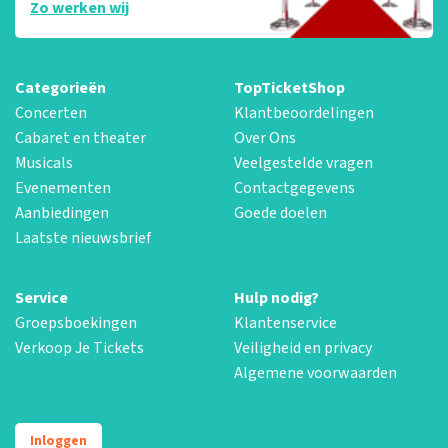
Zo werken wij
Categorieën
TopTicketShop
Concerten
Klantbeoordelingen
Cabaret en theater
Over Ons
Musicals
Veelgestelde vragen
Evenementen
Contactgegevens
Aanbiedingen
Goede doelen
Laatste nieuwsbrief
Service
Hulp nodig?
Groepsboekingen
Klantenservice
Verkoop Je Tickets
Veiligheid en privacy
Algemene voorwaarden
Inloggen