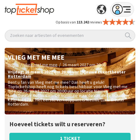
Op basis van
113.242
reviews
Zoeken naar artiesten of evenementen
VLIEG MET ME MEE
/
/
Home
Vlieg met me mee
26 maart 2027 om 20:00
vrijdag
,
26 maart 2027 om 20:00
uur
|
Nieuwe Luxortheater
Rotterdam
Bent u fan van Vlieg met me mee? Dan heeft u geluk!
Topticketshop heeft nog tickets beschikbaar voor Vlieg met me
mee op 26 maart 2027 om 20:00 uur op locatie Nieuwe
Luxortheater Rotterdam. De nominale waarde van deze tickets is
€39,- tot €79,-
. Het eerste verkooppunt is Nieuwe Luxortheater
Rotterdam.
Hoeveel tickets wilt u reserveren?
1 TICKET