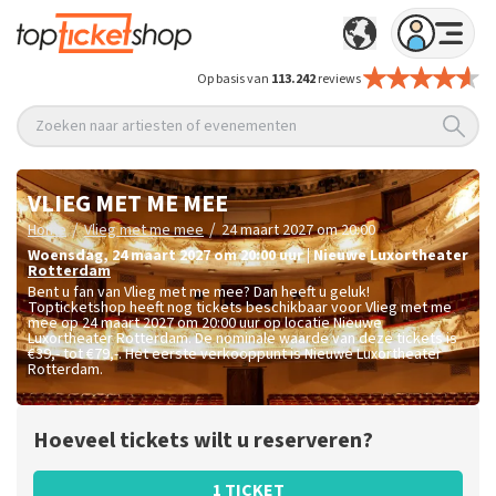
Op basis van
113.242
reviews
Zoeken naar artiesten of evenementen
VLIEG MET ME MEE
/
/
Home
Vlieg met me mee
24 maart 2027 om 20:00
woensdag
,
24 maart 2027 om 20:00
uur
|
Nieuwe Luxortheater
Rotterdam
Bent u fan van Vlieg met me mee? Dan heeft u geluk!
Topticketshop heeft nog tickets beschikbaar voor Vlieg met me
mee op 24 maart 2027 om 20:00 uur op locatie Nieuwe
Luxortheater Rotterdam. De nominale waarde van deze tickets is
€39,- tot €79,-
. Het eerste verkooppunt is Nieuwe Luxortheater
Rotterdam.
Hoeveel tickets wilt u reserveren?
1 TICKET