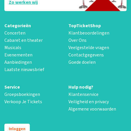
Zo werken wij
Categorieën
TopTicketShop
Concerten
Klantbeoordelingen
Cabaret en theater
Over Ons
Musicals
Veelgestelde vragen
Evenementen
Contactgegevens
Aanbiedingen
Goede doelen
Laatste nieuwsbrief
Service
Hulp nodig?
Groepsboekingen
Klantenservice
Verkoop Je Tickets
Veiligheid en privacy
Algemene voorwaarden
Inloggen