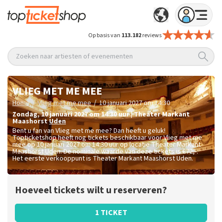
Op basis van
113.182
reviews
Zoeken naar artiesten of evenementen
VLIEG MET ME MEE
/
/
Home
Vlieg met me mee
10 januari 2027 om 14:30
zondag
,
10 januari 2027 om 14:30
uur
|
Theater Markant
Maashorst
Uden
Bent u fan van Vlieg met me mee? Dan heeft u geluk!
Topticketshop heeft nog tickets beschikbaar voor Vlieg met me
mee op 10 januari 2027 om 14:30 uur op locatie Theater Markant
Maashorst Uden. De nominale waarde van deze tickets is
€72,-
.
Het eerste verkooppunt is Theater Markant Maashorst Uden.
Hoeveel tickets wilt u reserveren?
1 TICKET