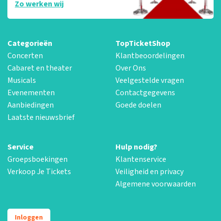
Zo werken wij
Categorieën
TopTicketShop
Concerten
Klantbeoordelingen
Cabaret en theater
Over Ons
Musicals
Veelgestelde vragen
Evenementen
Contactgegevens
Aanbiedingen
Goede doelen
Laatste nieuwsbrief
Service
Hulp nodig?
Groepsboekingen
Klantenservice
Verkoop Je Tickets
Veiligheid en privacy
Algemene voorwaarden
Inloggen