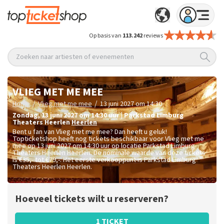
Op basis van
113.242
reviews
Zoeken naar artiesten of evenementen
VLIEG MET ME MEE
/
/
Home
Vlieg met me mee
13 juni 2027 om 14:30
zondag
,
13 juni 2027 om 14:30
uur
|
Parkstad Limburg
Theaters Heerlen
Heerlen
Bent u fan van Vlieg met me mee? Dan heeft u geluk!
Topticketshop heeft nog tickets beschikbaar voor Vlieg met me
mee op 13 juni 2027 om 14:30 uur op locatie Parkstad Limburg
Theaters Heerlen Heerlen. De nominale waarde van deze tickets
is
€35,- tot €79,-
. Het eerste verkooppunt is Parkstad Limburg
Theaters Heerlen Heerlen.
Hoeveel tickets wilt u reserveren?
1 TICKET