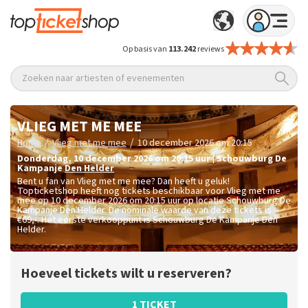
Op basis van
113.242
reviews
Zoeken naar artiesten of evenementen
VLIEG MET ME MEE
/
/
Home
Vlieg met me mee
10 december 2026 om 20:15
donderdag
,
10 december 2026 om 20:15
uur
|
Schouwburg De
Kampanje
Den Helder
Bent u fan van Vlieg met me mee? Dan heeft u geluk!
Topticketshop heeft nog tickets beschikbaar voor Vlieg met me
mee op 10 december 2026 om 20:15 uur op locatie Schouwburg De
Kampanje Den Helder. De nominale waarde van deze tickets is
€69,-
. Het eerste verkooppunt is Schouwburg De Kampanje Den
Helder.
Hoeveel tickets wilt u reserveren?
1 TICKET