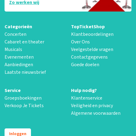
Zo werken wij
Categorieën
TopTicketShop
Concerten
Klantbeoordelingen
Cabaret en theater
Over Ons
Musicals
Veelgestelde vragen
Evenementen
Contactgegevens
Aanbiedingen
Goede doelen
Laatste nieuwsbrief
Service
Hulp nodig?
Groepsboekingen
Klantenservice
Verkoop Je Tickets
Veiligheid en privacy
Algemene voorwaarden
Inloggen