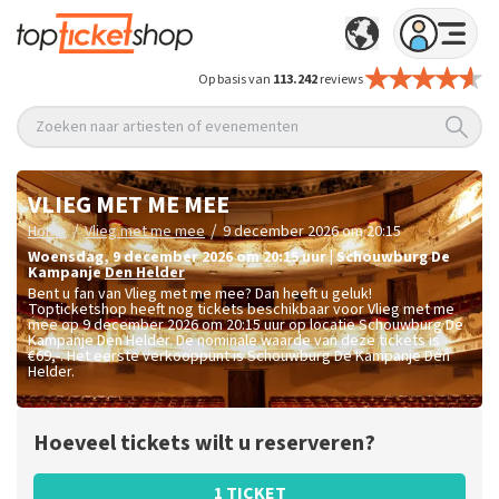
Op basis van
113.242
reviews
Zoeken naar artiesten of evenementen
VLIEG MET ME MEE
/
/
Home
Vlieg met me mee
9 december 2026 om 20:15
woensdag
,
9 december 2026 om 20:15
uur
|
Schouwburg De
Kampanje
Den Helder
Bent u fan van Vlieg met me mee? Dan heeft u geluk!
Topticketshop heeft nog tickets beschikbaar voor Vlieg met me
mee op 9 december 2026 om 20:15 uur op locatie Schouwburg De
Kampanje Den Helder. De nominale waarde van deze tickets is
€69,-
. Het eerste verkooppunt is Schouwburg De Kampanje Den
Helder.
Hoeveel tickets wilt u reserveren?
1 TICKET