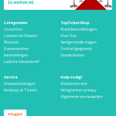
Zo werken wij
Categorieën
TopTicketShop
Concerten
Klantbeoordelingen
Cabaret en theater
Over Ons
Musicals
Veelgestelde vragen
Evenementen
Contactgegevens
Aanbiedingen
Goede doelen
Laatste nieuwsbrief
Service
Hulp nodig?
Groepsboekingen
Klantenservice
Verkoop Je Tickets
Veiligheid en privacy
Algemene voorwaarden
Inloggen