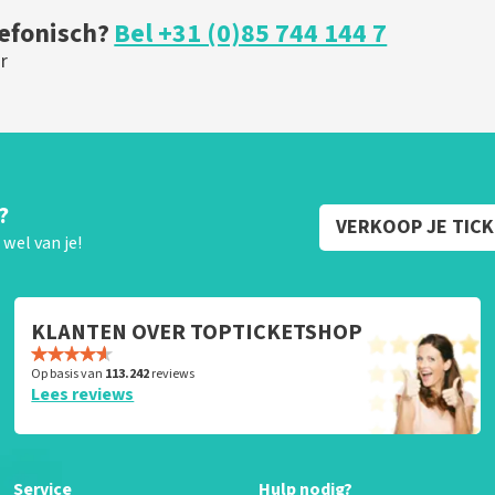
lefonisch?
Bel +31 (0)85 744 144 7
r
?
VERKOOP JE TIC
wel van je!
KLANTEN OVER TOPTICKETSHOP
Op basis van
113.242
reviews
Lees reviews
Service
Hulp nodig?