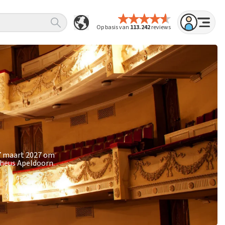
Op basis van
113.242
reviews
 7 maart 2027 om
pheus Apeldoorn.