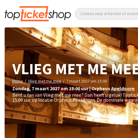
Zoeken naar artiesten of eve
VLIEG MET ME ME
/
/
Home
Vlieg met me mee
7 maart 2027 om 15:00
zondag
,
7 maart 2027 om 15:00
uur
|
Orpheus
Apeldoorn
Bent u fan van Vlieg met me mee? Dan heeft u geluk! Topti
15:00 uur op locatie Orpheus Apeldoorn. De nominale waarde