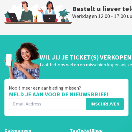
Bestelt u liever te
Werkdagen 12:00 - 17:00 uu
WIL JIJ JE TICKET(S) VERKOPEN
Laat het ons weten en misschien kopen wij ze 
Nooit meer een aanbieding missen?
MELD JE AAN VOOR DE NIEUWSBRIEF!
INSCHRIJVEN
Categorieën
TopTicketShop