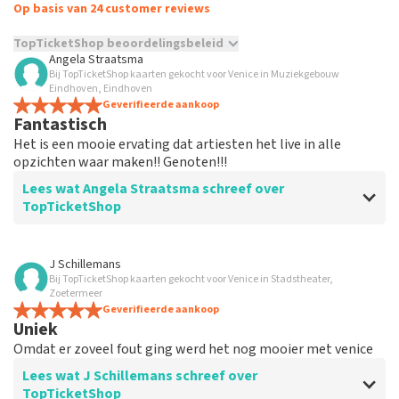
Op basis van 24 customer reviews
TopTicketShop beoordelingsbeleid
Angela Straatsma
Bij TopTicketShop kaarten gekocht voor Venice in Muziekgebouw
TopTicketShop verzamelt reviews van echte klanten. Het is
Eindhoven, Eindhoven
niet mogelijk om een review achter te laten als je geen
Geverifieerde aankoop
tickets hebt aangeschaft bij TopTicketShop. Reviews met
Fantastisch
grof taalgebruik en/of onwaarheden worden niet geplaatst.
Het is een mooie ervating dat artiesten het live in alle
Het kan enkele weken duren voordat een review wordt
opzichten waar maken!! Genoten!!!
geplaatst.
Lees wat Angela Straatsma schreef over
TopTicketShop
Beoordeling van Angela Straatsma over
TopTicketShop
J Schillemans
Bij TopTicketShop kaarten gekocht voor Venice in Stadstheater,
Prima
Zoetermeer
Reservering verliep vlekkeloos!
Geverifieerde aankoop
Uniek
Omdat er zoveel fout ging werd het nog mooier met venice
Lees wat J Schillemans schreef over
TopTicketShop