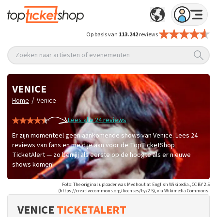
Op basis van
113.242
reviews
Zoeken naar artiesten of evenementen
VENICE
/
Home
Venice
Lees alle 24 reviews
Er zijn momenteel geen aankomende shows van Venice. Lees 24
reviews van fans en meld je aan voor de TopTicketShop
TicketAlert — zo ben jij als eerste op de hoogte als er nieuwe
shows komen!
Foto: The original uploader was Mvdhout at English Wikipedia., CC BY 2.5
(https://creativecommons.org/licenses/by/2.5), via Wikimedia Commons
VENICE
TICKETALERT