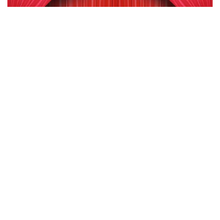
Elisabeth
53
reviews
BEKIJKEN
Het Pauperparadijs