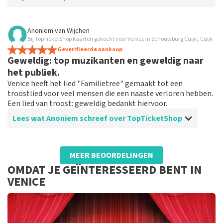
Beoordeling van J Schillemans over
TopTicketShop
Anoniem
van
Wijchen
Bij TopTicketShop kaarten gekocht voor Venice in Schouwburg Cuijk, Cuijk
Top
Geverifieerde aankoop
Geweldig: top muzikanten en geweldig naar
het publiek.
Venice heeft het lied "Familietree" gemaakt tot een
troostlied voor veel mensen die een naaste verloren hebben.
Een lied van troost: geweldig bedankt hiervoor.
Lees wat Anoniem schreef over TopTicketShop
Beoordeling van Anoniem over
TopTicketShop
MEER BEOORDELINGEN
Prima
OMDAT JE GEÏNTERESSEERD BENT IN
Goed
VENICE