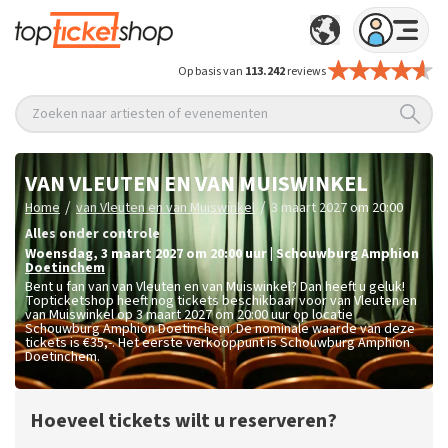
Op basis van
113.242
reviews
Zoeken naar artiesten of evenementen
VAN VLEUTEN EN VAN MUISWINKEL
/
/
Home
van Vleuten en van Muiswinkel
3 maart 2027 om 20:00
Alles onder controle
woensdag
,
3 maart 2027 om 20:00
uur
|
Schouwburg Amphion
Doetinchem
Bent u fan van van Vleuten en van Muiswinkel? Dan heeft u geluk!
Topticketshop heeft nog tickets beschikbaar voor van Vleuten en
van Muiswinkel op 3 maart 2027 om 20:00 uur op locatie
Schouwburg Amphion Doetinchem. De nominale waarde van deze
tickets is
€35,-
. Het eerste verkooppunt is Schouwburg Amphion
Doetinchem.
Hoeveel tickets wilt u reserveren?