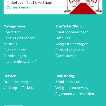
Tickets van TopTicketShop!
Zo werken wij
Categorieën
TopTicketShop
Concerten
Klantbeoordelingen
Cabaret en theater
Over Ons
Musicals
Veelgestelde vragen
Evenementen
Contactgegevens
Aanbiedingen
Goede doelen
Laatste nieuwsbrief
Service
Hulp nodig?
Groepsboekingen
Klantenservice
Verkoop Je Tickets
Veiligheid en privacy
Algemene voorwaarden