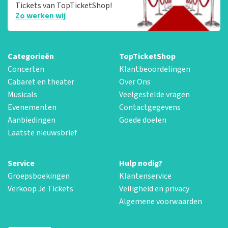
Tickets van TopTicketShop!
Zo werken wij
Categorieën
TopTicketShop
Concerten
Klantbeoordelingen
Cabaret en theater
Over Ons
Musicals
Veelgestelde vragen
Evenementen
Contactgegevens
Aanbiedingen
Goede doelen
Laatste nieuwsbrief
Service
Hulp nodig?
Groepsboekingen
Klantenservice
Verkoop Je Tickets
Veiligheid en privacy
Algemene voorwaarden