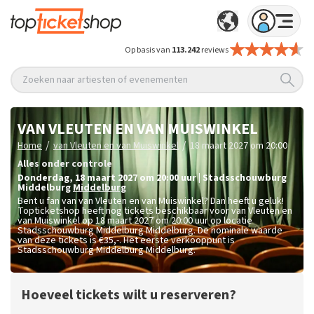
Op basis van
113.242
reviews
Zoeken naar artiesten of evenementen
VAN VLEUTEN EN VAN MUISWINKEL
/
/
Home
van Vleuten en van Muiswinkel
18 maart 2027 om 20:00
Alles onder controle
donderdag
,
18 maart 2027 om 20:00
uur
|
Stadsschouwburg
Middelburg
Middelburg
Bent u fan van van Vleuten en van Muiswinkel? Dan heeft u geluk!
Topticketshop heeft nog tickets beschikbaar voor van Vleuten en
van Muiswinkel op 18 maart 2027 om 20:00 uur op locatie
Stadsschouwburg Middelburg Middelburg. De nominale waarde
van deze tickets is
€35,-
. Het eerste verkooppunt is
Stadsschouwburg Middelburg Middelburg.
Hoeveel tickets wilt u reserveren?