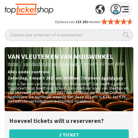
Op basis van
113.182
reviews
Zoeken naar artiesten of evenementen
VAN VLEUTEN EN VAN MUISWINKEL
/
/
Home
van Vleuten en van Muiswinkel
6 maart 2027 om 20:00
Alles onder controle
zaterdag
,
6 maart 2027 om 20:00
uur
|
Orpheus
Apeldoorn
Bent u fan van van Vleuten en van Muiswinkel? Dan heeft u geluk!
Topticketshop heeft nog tickets beschikbaar voor van Vleuten en
van Muiswinkel op 6 maart 2027 om 20:00 uur op locatie Orpheus
Apeldoorn. De nominale waarde van deze tickets is
€34,- tot €38,-
.
Het eerste verkooppunt is Orpheus Apeldoorn.
Hoeveel tickets wilt u reserveren?
1 TICKET