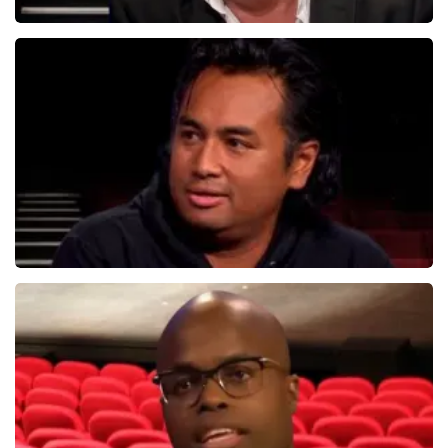
Bert Visscher
1655+
reviews
BEKIJKEN
Daniel Arends
878+
reviews
BEKIJKEN