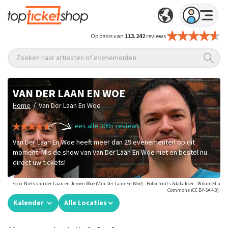
Op basis van
113.242
reviews
Zoeken naar artiesten of evenementen
VAN DER LAAN EN WOE
/
Home
Van Der Laan En Woe
Lees alle 309+ reviews
Van Der Laan En Woe heeft meer dan 29 evenementen op dit
moment. Mis de show van Van Der Laan En Woe niet en bestel nu
direct uw tickets!
Foto: Niels van der Laan en Jeroen Woe (Van Der Laan En Woe) - Fotocredits Adabakker - Wikimedia
Commons (CC BY-SA 4.0)
Kalender
Alle Locaties