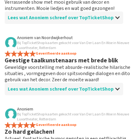
Verrassende show met mooi gebruik van decor en
instrumenten. Mooie liedjes en wat goed gezongen!
Lees wat Anoniem schreef over TopTicketShop
Beoordeling van Anoniem over
TopTicketShop
Anoniem
van
Noordwijkerhout
Bij TopTicketShop kaarten gekocht voor Van Der Laan En Woe in Nieuwe
Goede service, goed aanbod
Luxortheater, Rotterdam
Goed aanbod en de communicatie is top. Je betaalt wel
Geverifieerde aankoop
Geestige taalkunstenaars met brede blik
meer maar je kan zo toch nog naar een show die je
anders gemist had.
Geweldige voorstelling met absurde-realistische hilarische
situaties , vormgegeven door spitsvondige dialogen en dito
gebruik van het decor. Zeer de moeite waard!
Lees wat Anoniem schreef over TopTicketShop
Beoordeling van Anoniem over
TopTicketShop
Anoniem
Bij TopTicketShop kaarten gekocht voor Van Der Laan En Woe in Nieuwe
Prima geregeld
Luxortheater, Rotterdam
Werkt goed en was heel handig geregeld door deze site
Geverifieerde aankoop
Zo hard gelachen!
en ben tevreden
Actueel, fantastische humor gegoten in een netflixachtig