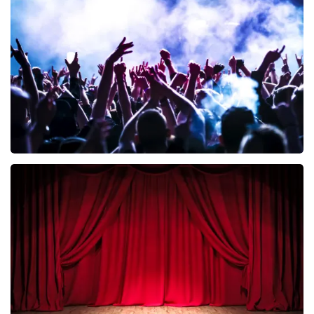
Esther van der Voort
392
laatste 30 minuten
BESTEL NU
Megadeth
335
laatste 30 minuten
BESTEL NU