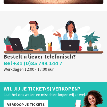
Job Knoester
299
laatste 30 minuten
BESTEL NU
Bestelt u liever telefonisch?
Bel +31 (0)85 744 144 7
Werkdagen 12:00 - 17:00 uur
WIL JIJ JE TICKET(S) VERKOPEN?
Laat het ons weten en misschien kopen wij ze wel van je!
VERKOOP JE TICKETS