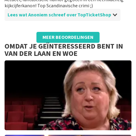
kijkcijferkanon! Top Scandinavische crimi ;)
Lees wat Anoniem schreef over TopTicketShop
Beoordeling van Anoniem over
TopTicketShop
MEER BEOORDELINGEN
Duidelijk en helder
OMDAT JE GEÏNTERESSEERD BENT IN
Makkelijk kaarten bestellen. Kort van te voren mail
VAN DER LAAN EN WOE
met qr code. Geen bijzonderheden