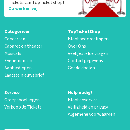
Tickets van TopTicketShop!
Zo werken wij
Categorieën
TopTicketShop
Concerten
Klantbeoordelingen
Cabaret en theater
Over Ons
Musicals
Veelgestelde vragen
Evenementen
Contactgegevens
Aanbiedingen
Goede doelen
Laatste nieuwsbrief
Service
Hulp nodig?
Groepsboekingen
Klantenservice
Verkoop Je Tickets
Veiligheid en privacy
Algemene voorwaarden