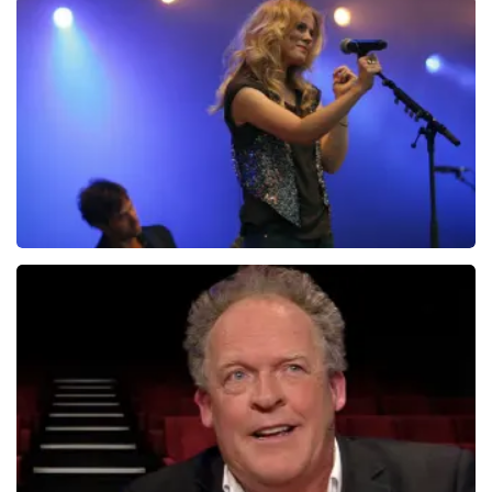
Christel De Laat
1154+
reviews
BEKIJKEN
Ilse DeLange
274+
reviews
BEKIJKEN