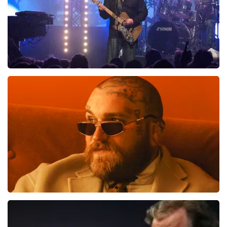
Blof
700
laatste 30 minuten
BESTEL NU
Teddy Swims
551
laatste 30 minuten