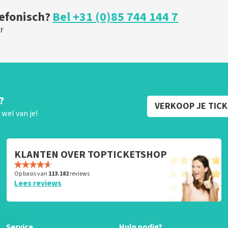
lefonisch?
Bel +31 (0)85 744 144 7
r
?
VERKOOP JE TIC
wel van je!
KLANTEN OVER TOPTICKETSHOP
Op basis van
113.182
reviews
Lees reviews
Service
Hulp nodig?