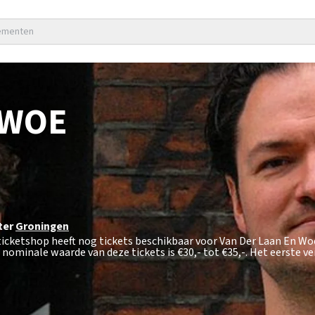
nementen
 WOE
ter
Groningen
ticketshop heeft nog tickets beschikbaar voor Van Der Laan En Woe
 nominale waarde van deze tickets is
€30,- tot €35,-
. Het eerste v