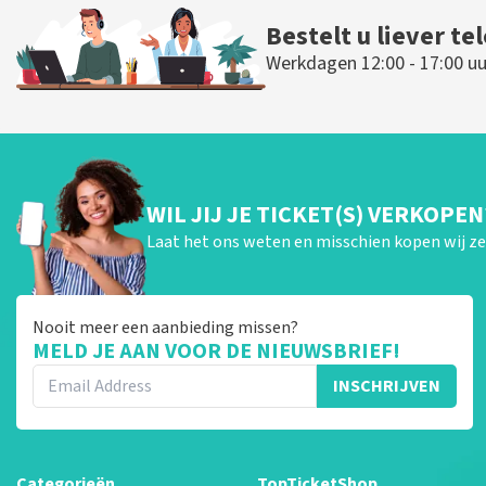
Bestelt u liever te
Werkdagen 12:00 - 17:00 uu
WIL JIJ JE TICKET(S) VERKOPEN
Laat het ons weten en misschien kopen wij ze 
Nooit meer een aanbieding missen?
MELD JE AAN VOOR DE NIEUWSBRIEF!
INSCHRIJVEN
Categorieën
TopTicketShop