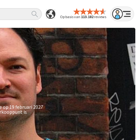
Op basis van
113.182
reviews
 op 19 februari 2027
erkooppunt is