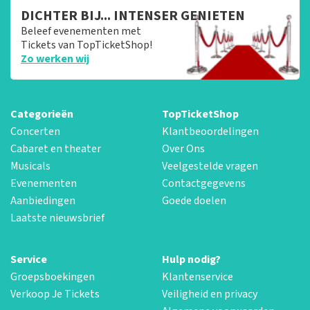
DICHTER BIJ... INTENSER GENIETEN
Beleef evenementen met
Tickets van TopTicketShop!
Zo werken wij
Categorieën
TopTicketShop
Concerten
Klantbeoordelingen
Cabaret en theater
Over Ons
Musicals
Veelgestelde vragen
Evenementen
Contactgegevens
Aanbiedingen
Goede doelen
Laatste nieuwsbrief
Service
Hulp nodig?
Groepsboekingen
Klantenservice
Verkoop Je Tickets
Veiligheid en privacy