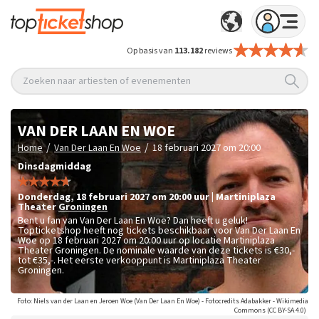
Op basis van
113.182
reviews
Zoeken naar artiesten of evenementen
VAN DER LAAN EN WOE
/
/
Home
Van Der Laan En Woe
18 februari 2027 om 20:00
Dinsdagmiddag
donderdag
,
18 februari 2027 om 20:00
uur
|
Martiniplaza
Theater
Groningen
Bent u fan van Van Der Laan En Woe? Dan heeft u geluk!
Topticketshop heeft nog tickets beschikbaar voor Van Der Laan En
Woe op 18 februari 2027 om 20:00 uur op locatie Martiniplaza
Theater Groningen. De nominale waarde van deze tickets is
€30,-
tot €35,-
. Het eerste verkooppunt is Martiniplaza Theater
Groningen.
Foto: Niels van der Laan en Jeroen Woe (Van Der Laan En Woe) - Fotocredits Adabakker - Wikimedia
Commons (CC BY-SA 4.0)