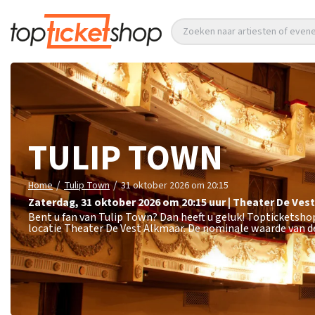
Zoeken naar artiesten of eve
TULIP TOWN
/
/
Home
Tulip Town
31 oktober 2026 om 20:15
zaterdag
,
31 oktober 2026 om 20:15
uur
|
Theater De Vest
Bent u fan van Tulip Town? Dan heeft u geluk! Topticketsho
locatie Theater De Vest Alkmaar. De nominale waarde van de