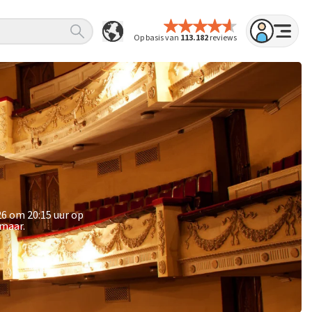
Op basis van
113.182
reviews
26 om 20:15 uur op
kmaar.