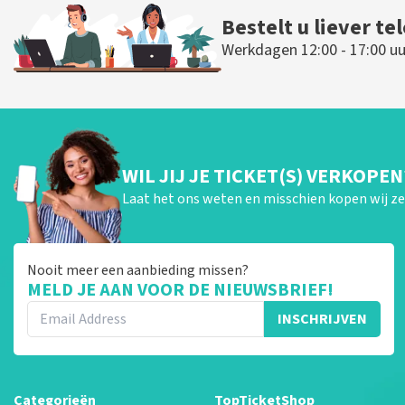
Bestelt u liever te
Werkdagen 12:00 - 17:00 uu
WIL JIJ JE TICKET(S) VERKOPEN
Laat het ons weten en misschien kopen wij ze 
Nooit meer een aanbieding missen?
MELD JE AAN VOOR DE NIEUWSBRIEF!
INSCHRIJVEN
Categorieën
TopTicketShop