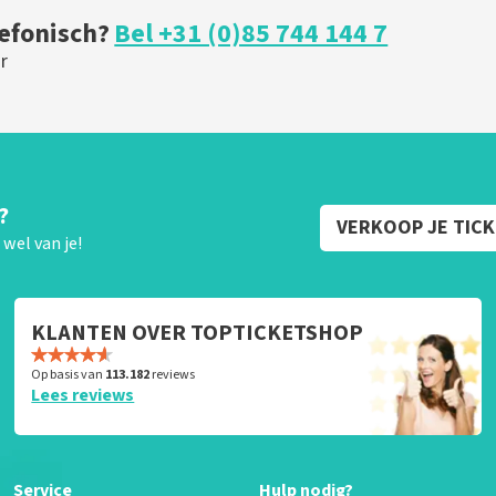
lefonisch?
Bel +31 (0)85 744 144 7
r
?
VERKOOP JE TIC
wel van je!
KLANTEN OVER TOPTICKETSHOP
Op basis van
113.182
reviews
Lees reviews
Service
Hulp nodig?