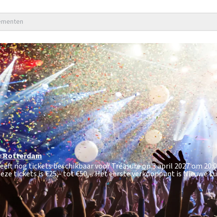
nementen
r
Rotterdam
eeft nog tickets beschikbaar voor Treasure op 3 april 2027 om 20:0
ze tickets is
€25,- tot €50,-
. Het eerste verkooppunt is Nieuwe L