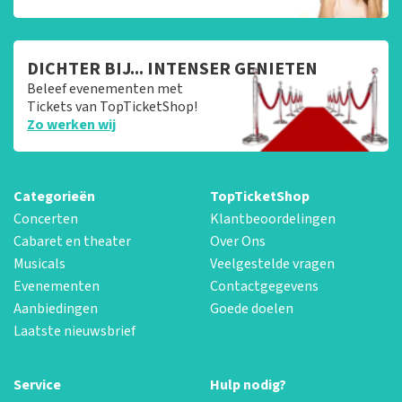
DICHTER BIJ... INTENSER GENIETEN
Beleef evenementen met
Tickets van TopTicketShop!
Zo werken wij
Categorieën
TopTicketShop
Concerten
Klantbeoordelingen
Cabaret en theater
Over Ons
Musicals
Veelgestelde vragen
Evenementen
Contactgegevens
Aanbiedingen
Goede doelen
Laatste nieuwsbrief
Service
Hulp nodig?