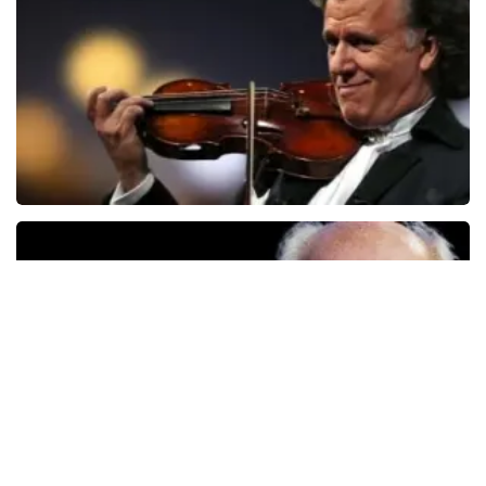
77
reviews
BEKIJKEN
Andre Rieu
5606+
reviews
BEKIJKEN