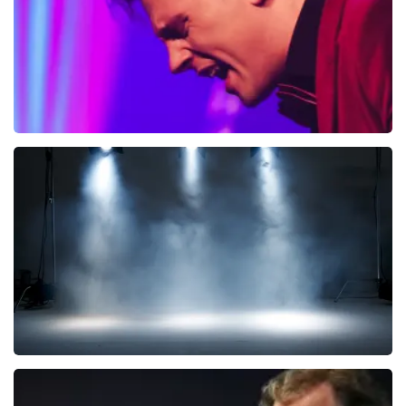
BEKIJKEN
Bouke And The Elvis Matters Band
961+
reviews
BEKIJKEN
West Side Story