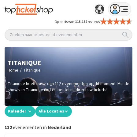
Op basis van
113.182
reviews
Zoeken naar artiesten of evenementen
TITANIQUE
/
Home
Titanique
Titanique heeft meer dan 112 evenementen op dit moment. Mis de
show van Titanique niet en bestel nu direct uw tickets!
Kalender
Alle Locaties
112
evenementen in
Nederland