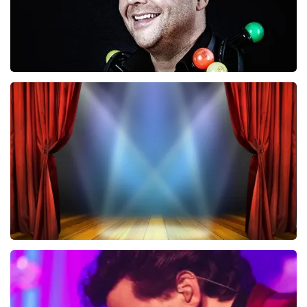
Richard Groenendijk
834+
reviews
BEKIJKEN
40 45 De Musical
2588+
reviews