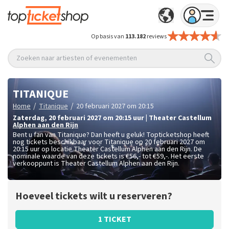
Op basis van
113.182
reviews
Zoeken naar artiesten of evenementen
TITANIQUE
/
/
Home
Titanique
20 februari 2027 om 20:15
zaterdag
,
20 februari 2027 om 20:15
uur
|
Theater Castellum
Alphen aan den Rijn
Bent u fan van Titanique? Dan heeft u geluk! Topticketshop heeft
nog tickets beschikbaar voor Titanique op 20 februari 2027 om
20:15 uur op locatie Theater Castellum Alphen aan den Rijn. De
nominale waarde van deze tickets is
€56,- tot €59,-
. Het eerste
verkooppunt is Theater Castellum Alphen aan den Rijn.
Hoeveel tickets wilt u reserveren?
1 TICKET