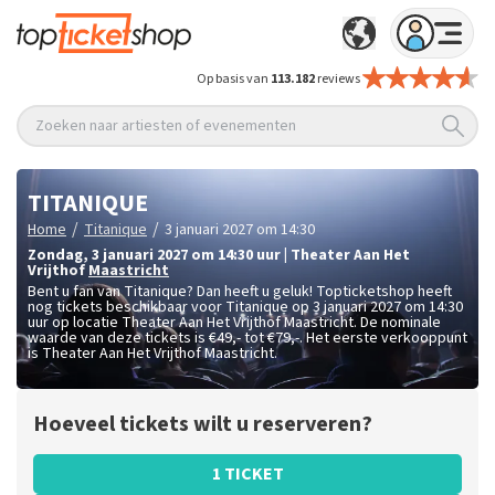
Op basis van
113.182
reviews
Zoeken naar artiesten of evenementen
TITANIQUE
/
/
Home
Titanique
3 januari 2027 om 14:30
zondag
,
3 januari 2027 om 14:30
uur
|
Theater Aan Het
Vrijthof
Maastricht
Bent u fan van Titanique? Dan heeft u geluk! Topticketshop heeft
nog tickets beschikbaar voor Titanique op 3 januari 2027 om 14:30
uur op locatie Theater Aan Het Vrijthof Maastricht. De nominale
waarde van deze tickets is
€49,- tot €79,-
. Het eerste verkooppunt
is Theater Aan Het Vrijthof Maastricht.
Hoeveel tickets wilt u reserveren?
1 TICKET