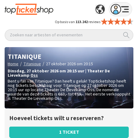
Op basis van
113.242
reviews
Zoeken naar artiesten of evenementen
TITANIQUE
/
/
Home
Titanique
27 oktober 2026 om 20:15
dinsdag
,
27 oktober 2026 om 20:15
uur
|
Theater De
Lievekamp
Oss
Bent u fan van Titanique? Dan heeft u geluk! Topticketshop heeft
nog tickets beschikbaar voor Titanique op 27 oktober 2026 om
20:15 uur op locatie Theater De Lievekamp Oss. De nominale
waarde van deze tickets is
€63,- tot €69,-
. Het eerste verkooppunt
is Theater De Lievekamp Oss.
Hoeveel tickets wilt u reserveren?
1 TICKET