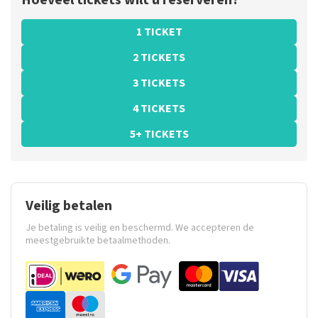
Hoeveel tickets wilt u reserveren?
1 TICKET
2 TICKETS
3 TICKETS
4 TICKETS
5+ TICKETS
Veilig betalen
Je betaling is veilig en beschermd. We accepteren de
meestgebruikte betaalmethoden.