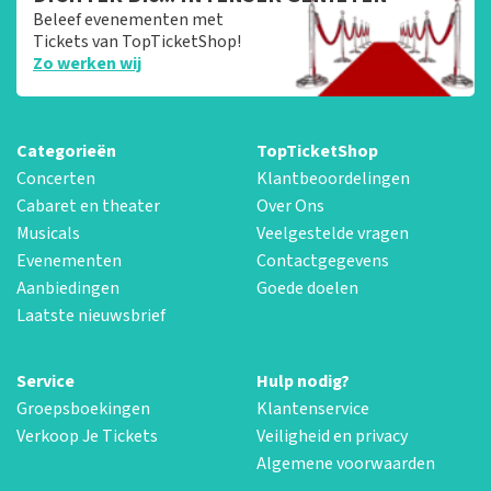
Beleef evenementen met
Tickets van TopTicketShop!
Zo werken wij
Categorieën
TopTicketShop
Concerten
Klantbeoordelingen
Cabaret en theater
Over Ons
Musicals
Veelgestelde vragen
Evenementen
Contactgegevens
Aanbiedingen
Goede doelen
Laatste nieuwsbrief
Service
Hulp nodig?
Groepsboekingen
Klantenservice
Verkoop Je Tickets
Veiligheid en privacy
Algemene voorwaarden