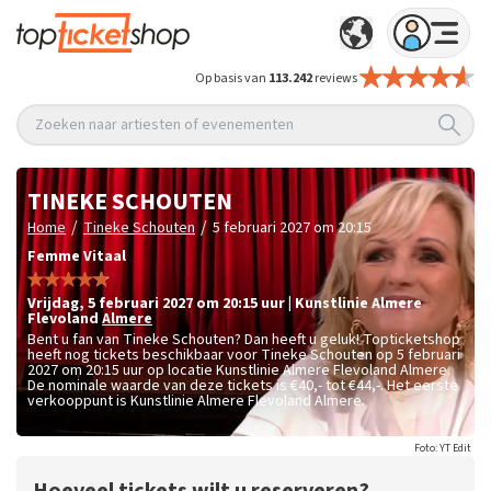
Op basis van
113.242
reviews
Zoeken naar artiesten of evenementen
TINEKE SCHOUTEN
/
/
Home
Tineke Schouten
5 februari 2027 om 20:15
Femme Vitaal
vrijdag
,
5 februari 2027 om 20:15
uur
|
Kunstlinie Almere
Flevoland
Almere
Bent u fan van Tineke Schouten? Dan heeft u geluk! Topticketshop
heeft nog tickets beschikbaar voor Tineke Schouten op 5 februari
2027 om 20:15 uur op locatie Kunstlinie Almere Flevoland Almere.
De nominale waarde van deze tickets is
€40,- tot €44,-
. Het eerste
verkooppunt is Kunstlinie Almere Flevoland Almere.
Foto: YT Edit