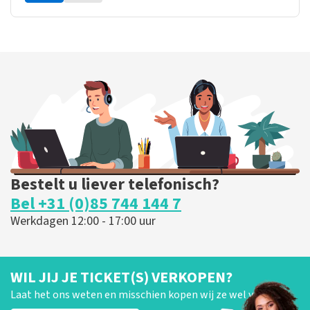
Bestelt u liever telefonisch?
Bel +31 (0)85 744 144 7
Werkdagen 12:00 - 17:00 uur
WIL JIJ JE TICKET(S) VERKOPEN?
Laat het ons weten en misschien kopen wij ze wel van je!