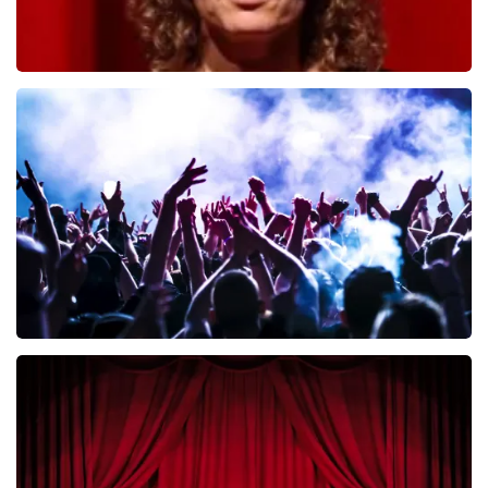
Esther van der Voort
392
laatste 30 minuten
BESTEL NU
Megadeth
335
laatste 30 minuten
BESTEL NU