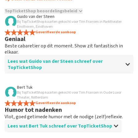
TopTicketShop beoordelingsbeleid
Guido van der Steen
Bij TopTicketShop kaarten gekocht voor Tim Fransen in Parktheater
TopTicketShop verzamelt reviews van echte klanten. Het is
Eindhoven, Eindhoven
niet mogelijk om een review achter te laten als je geen
Geverifieerde aankoop
tickets hebt aangeschaft bij TopTicketShop. Reviews met
Geniaal
grof taalgebruik en/of onwaarheden worden niet geplaatst.
Beste cabaretier op dit moment. Show zit fantastisch in
Het kan enkele weken duren voordat een review wordt
elkaar.
geplaatst.
Lees wat Guido van der Steen schreef over
TopTicketShop
Beoordeling van Guido van der Steen over
TopTicketShop
Bert Tuk
Bij TopTicketShop kaarten gekocht voor Tim Fransen in Oude Luxor
Makkelijk
Theater, Rotterdam
Geverifieerde aankoop
Humor tot nadenken
Vlot, goed getimede humor met de nodige (zelf)reflexie.
Lees wat Bert Tuk schreef over TopTicketShop