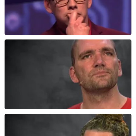
Pieter Derks
190+
reviews
BEKIJKEN
Theo Maassen
700+
reviews