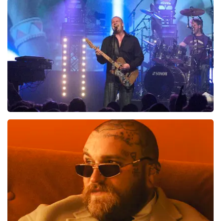
167+
reviews
BEKIJKEN
Blof
700
laatste 30 minuten
BESTEL NU