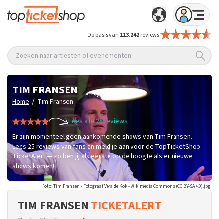
Op basis van
113.242
reviews
Zoeken naar artiesten of evenementen
TIM FRANSEN
/
Home
Tim Fransen
Lees alle 25 reviews
Er zijn momenteel geen aankomende shows van Tim Fransen.
Lees 25 reviews van fans en meld je aan voor de TopTicketShop
TicketAlert — zo ben jij als eerste op de hoogte als er nieuwe
shows komen!
Foto: Tim Fransen - Fotograaf Vera de Kok - Wikimedia Commons (CC BY-SA 4.0).jpg
TIM FRANSEN
TICKETALERT