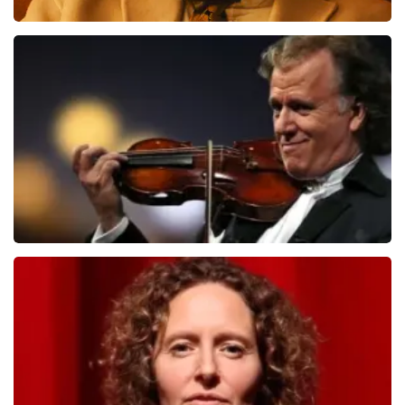
Teddy Swims
551
laatste 30 minuten
BESTEL NU
Andre Rieu
526
laatste 30 minuten
BESTEL NU