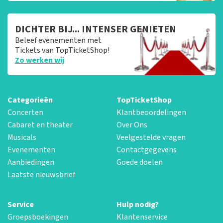
DICHTER BIJ... INTENSER GENIETEN
Beleef evenementen met
Tickets van TopTicketShop!
Zo werken wij
Categorieën
TopTicketShop
Concerten
Klantbeoordelingen
Cabaret en theater
Over Ons
Musicals
Veelgestelde vragen
Evenementen
Contactgegevens
Aanbiedingen
Goede doelen
Laatste nieuwsbrief
Service
Hulp nodig?
Groepsboekingen
Klantenservice