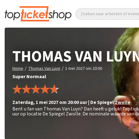
Zoeken naar artiesten of eve
THOMAS VAN LUY
/
/
Home
Thomas Van Luyn
1 mei 2027 om 20:00
Super Normaal
zaterdag
,
1 mei 2027 om 20:00
uur
|
De Spiegel
Zwolle
Bent u fan van Thomas Van Luyn? Dan heeft u geluk! Toptic
uur op locatie De Spiegel Zwolle. De nominale waarde van de