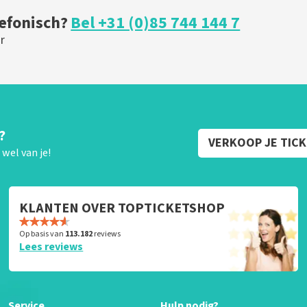
lefonisch?
Bel +31 (0)85 744 144 7
r
?
VERKOOP JE TIC
wel van je!
KLANTEN OVER TOPTICKETSHOP
Op basis van
113.182
reviews
Lees reviews
Service
Hulp nodig?