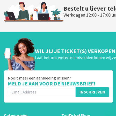
Bestelt u liever te
Werkdagen 12:00 - 17:00 uu
WIL JIJ JE TICKET(S) VERKOPEN
Laat het ons weten en misschien kopen wij ze 
Nooit meer een aanbieding missen?
MELD JE AAN VOOR DE NIEUWSBRIEF!
INSCHRIJVEN
Categorieën
TopTicketShop