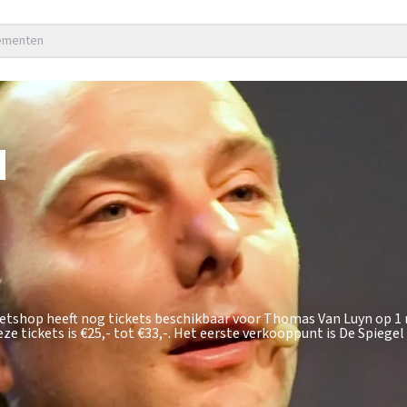
nementen
N
ketshop heeft nog tickets beschikbaar voor Thomas Van Luyn op 1
ze tickets is
€25,- tot €33,-
. Het eerste verkooppunt is De Spiegel