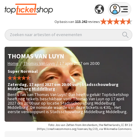
Op basis van
113.242
reviews
Zoeken naar artiesten of evenementen
THOMAS VAN LUYN
/
/
Home
Thomas Van Luyn
17 april 2027 om 20:00
Super Normaal
zaterdag
,
17 april 2027 om 20:00
uur
|
Stadsschouwburg
Middelburg
Middelburg
Bent u fan van Thomas Van Luyn? Dan heeft u geluk! Topticketshop
heeft nog tickets beschikbaar voor Thomas Van Luyn op 17 april
2027 om 20:00 uur op locatie Stadsschouwburg Middelburg
Middelburg. De nominale waarde van deze tickets is
€30,-
. Het
eerste verkooppunt is Stadsschouwburg Middelburg Middelburg.
Foto: Jos van Zetten from Amsterdam, the Netherlands, CC BY 2.0
(https://creativecommons.org/licenses/by/2.0), via Wikimedia Commons