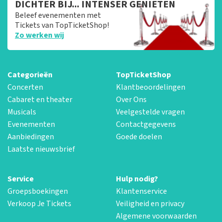
DICHTER BIJ... INTENSER GENIETEN
Beleef evenementen met
Tickets van TopTicketShop!
Zo werken wij
Categorieën
TopTicketShop
Concerten
Klantbeoordelingen
Cabaret en theater
Over Ons
Musicals
Veelgestelde vragen
Evenementen
Contactgegevens
Aanbiedingen
Goede doelen
Laatste nieuwsbrief
Service
Hulp nodig?
Groepsboekingen
Klantenservice
Verkoop Je Tickets
Veiligheid en privacy
Algemene voorwaarden