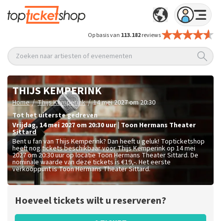
Op basis van
113.182
reviews
Zoeken naar artiesten of evenementen
THIJS KEMPERINK
/
/
Home
Thijs Kemperink
14 mei 2027 om 20:30
Tot het uiterste gedreven
vrijdag
,
14 mei 2027 om 20:30
uur
|
Toon Hermans Theater
Sittard
Bent u fan van Thijs Kemperink? Dan heeft u geluk! Topticketshop
heeft nog tickets beschikbaar voor Thijs Kemperink op 14 mei
2027 om 20:30 uur op locatie Toon Hermans Theater Sittard. De
nominale waarde van deze tickets is
€19,-
. Het eerste
verkooppunt is Toon Hermans Theater Sittard.
Hoeveel tickets wilt u reserveren?