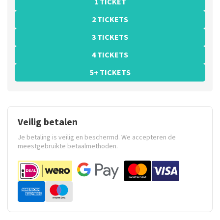
1 TICKET
2 TICKETS
3 TICKETS
4 TICKETS
5+ TICKETS
Veilig betalen
Je betaling is veilig en beschermd. We accepteren de
meestgebruikte betaalmethoden.