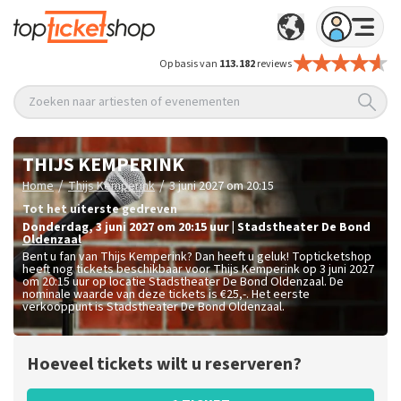
Op basis van
113.182
reviews
Zoeken naar artiesten of evenementen
THIJS KEMPERINK
/
/
Home
Thijs Kemperink
3 juni 2027 om 20:15
Tot het uiterste gedreven
donderdag
,
3 juni 2027 om 20:15
uur
|
Stadstheater De Bond
Oldenzaal
Bent u fan van Thijs Kemperink? Dan heeft u geluk! Topticketshop
heeft nog tickets beschikbaar voor Thijs Kemperink op 3 juni 2027
om 20:15 uur op locatie Stadstheater De Bond Oldenzaal. De
nominale waarde van deze tickets is
€25,-
. Het eerste
verkooppunt is Stadstheater De Bond Oldenzaal.
Hoeveel tickets wilt u reserveren?