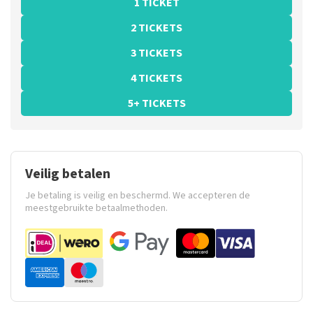
1 TICKET
2 TICKETS
3 TICKETS
4 TICKETS
5+ TICKETS
Veilig betalen
Je betaling is veilig en beschermd. We accepteren de
meestgebruikte betaalmethoden.