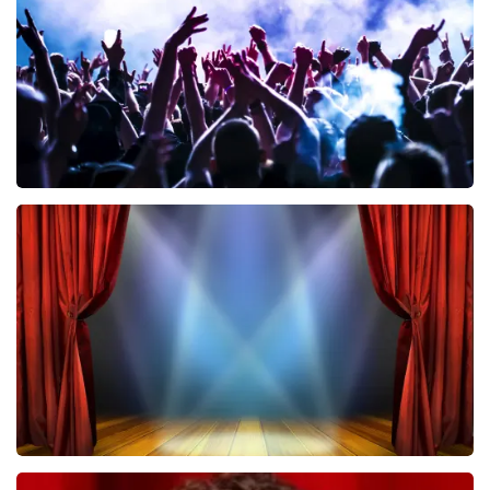
BESTEL NU
Megadeth
322
laatste 30 minuten
BESTEL NU
40 45 De Musical