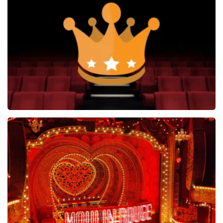
West Side Story
77
reviews
BEKIJKEN
Soldaat van Oranje
6649+
reviews
BEKIJKEN