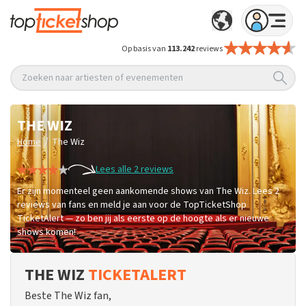
Op basis van
113.242
reviews
Zoeken naar artiesten of evenementen
THE WIZ
/
Home
The Wiz
Lees alle 2 reviews
Er zijn momenteel geen aankomende shows van The Wiz. Lees 2
reviews van fans en meld je aan voor de TopTicketShop
TicketAlert — zo ben jij als eerste op de hoogte als er nieuwe
shows komen!
THE WIZ
TICKETALERT
Beste The Wiz fan,