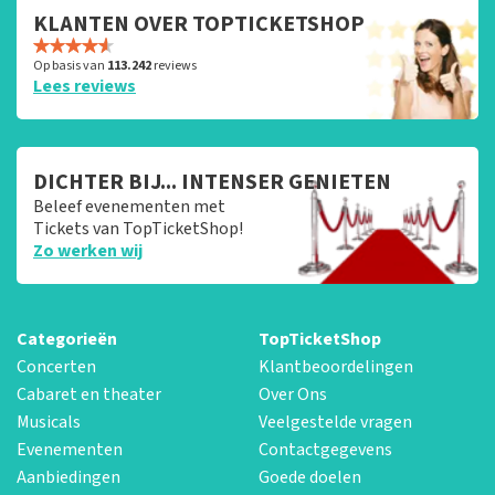
KLANTEN OVER TOPTICKETSHOP
Op basis van
113.242
reviews
Lees reviews
DICHTER BIJ... INTENSER GENIETEN
Beleef evenementen met
Tickets van TopTicketShop!
Zo werken wij
Categorieën
TopTicketShop
Concerten
Klantbeoordelingen
Cabaret en theater
Over Ons
Musicals
Veelgestelde vragen
Evenementen
Contactgegevens
Aanbiedingen
Goede doelen