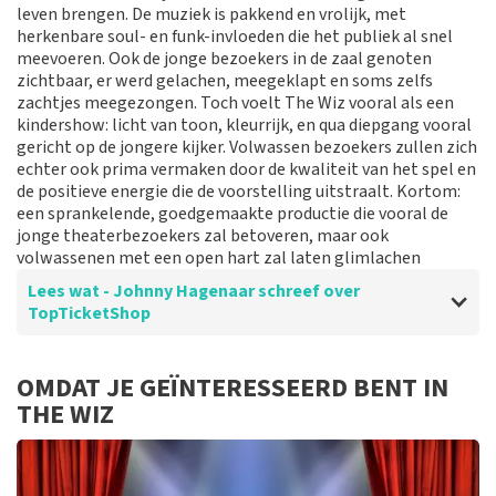
leven brengen. De muziek is pakkend en vrolijk, met
Reactie van TopTicketShop
herkenbare soul- en funk-invloeden die het publiek al snel
meevoeren. Ook de jonge bezoekers in de zaal genoten
Beste klant, Bedankt voor het schrijven van een review
zichtbaar, er werd gelachen, meegeklapt en soms zelfs
op onze website. Uw feedback vinden wij erg belangrijk.
zachtjes meegezongen. Toch voelt The Wiz vooral als een
U helpt ons zo onze dienstverlening te verbeteren en
kindershow: licht van toon, kleurrijk, en qua diepgang vooral
ook helpt u andere consumenten met het maken van
gericht op de jongere kijker. Volwassen bezoekers zullen zich
een beslissing. Wij hebben uw review gelezen en willen
echter ook prima vermaken door de kwaliteit van het spel en
er graag op reageren. Wij begrijpen dat u teleurgesteld
de positieve energie die de voorstelling uitstraalt. Kortom:
bent over de geboden plaatsen. Dit is vervelend. Maar
een sprankelende, goedgemaakte productie die vooral de
helaas gaan wij niet over de zaalindeling. Wij hebben de
jonge theaterbezoekers zal betoveren, maar ook
categorie geleverd die u besteld heeft. Mocht het een
volwassenen met een open hart zal laten glimlachen
mindere plaats zijn in deze categorie dan komt dit
doordat de betere plaatsen in deze categorie al
Lees wat - Johnny Hagenaar schreef over
verkocht waren aan de klanten voor u. Hier is helaas
TopTicketShop
niks aan te doen. Het klopt dat onze tickets soms
duurder zijn dan bij het originele punt. Wij maken
gebruik van dynamic pricing op basis van vraag en
Beoordeling van - Johnny Hagenaar over
TopTicketShop
OMDAT JE GEÏNTERESSEERD BENT IN
aanbod zoals ook normaal is in de vliegindustrie. Ook
THE WIZ
Helder en snel
ticketmaster maakt hier gebruik van bij haar platinum
tickets. De andere naam die op het ticket staat is te
Prima jo
verklaren doordat wij een wederverkoper zijn van
doorverkochte tickets. Wij hopen dat u ondanks alles