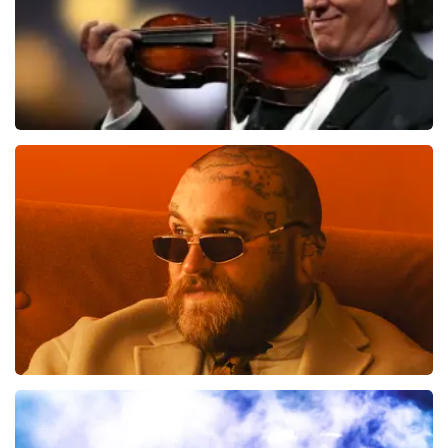
Andre Rieu
514
laatste 30 minuten
BESTEL NU
Teddy Swims
461
laatste 30 minuten