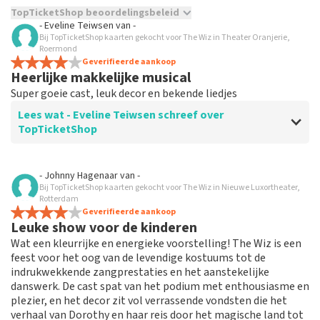
TopTicketShop beoordelingsbeleid
- Eveline Teiwsen
van
-
Bij TopTicketShop kaarten gekocht voor The Wiz in Theater Oranjerie,
TopTicketShop verzamelt reviews van echte klanten. Het is
Roermond
niet mogelijk om een review achter te laten als je geen
Geverifieerde aankoop
tickets hebt aangeschaft bij TopTicketShop. Reviews met
Heerlijke makkelijke musical
grof taalgebruik en/of onwaarheden worden niet geplaatst.
Super goeie cast, leuk decor en bekende liedjes
Het kan enkele weken duren voordat een review wordt
geplaatst.
Lees wat - Eveline Teiwsen schreef over
TopTicketShop
Beoordeling van - Eveline Teiwsen over
TopTicketShop
- Johnny Hagenaar
van
-
Bij TopTicketShop kaarten gekocht voor The Wiz in Nieuwe Luxortheater,
Te duur! Slechte plaatsen! Geen
Rotterdam
annulering mogelijk.
Geverifieerde aankoop
Leuke show voor de kinderen
Nooit meer top tickets! Slechte plaatsen! Veel te snel
Wat een kleurrijke en energieke voorstelling! The Wiz is een
gekocht waardoor ik annulering niet gelezen had
feest voor het oog van de levendige kostuums tot de
endus niet meer mogelijk was. Rechtstreeks bij theater
indrukwekkende zangprestaties en het aanstekelijke
was 45,- volwassenen en kind gratis!! Top tickets
danswerk. De cast spat van het podium met enthousiasme en
waren 80,- per volwassene!! Schandalig wat ze er aan
plezier, en het decor zit vol verrassende vondsten die het
verdienen. Nooit doen want is echt niet top!!!!
verhaal van Dorothy en haar reis door het magische land tot