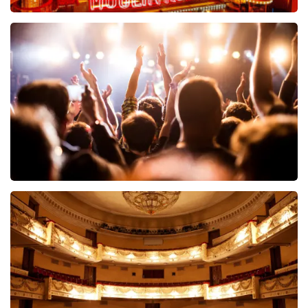
Moulin Rouge
89
reviews
BEKIJKEN
Hairspray
40
reviews
BEKIJKEN