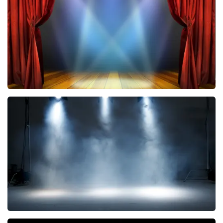
toch een fantastische avond heeft gehad. Met
vriendelijke groeten, Joost Topticketshop
40 45 De Musical
2588+
reviews
BEKIJKEN