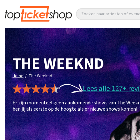
Zoeken naar artiesten of eve
THE WEEKND
/
Home
The Weeknd
Lees alle 127+ rev
Er zijn momenteel geen aankomende shows van The Weeknd. 
ben jij als eerste op de hoogte als er nieuwe shows komen!