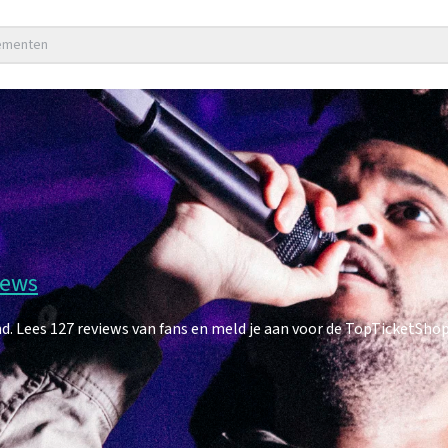
nementen
iews
Lees 127 reviews van fans en meld je aan voor de TopTicketShop