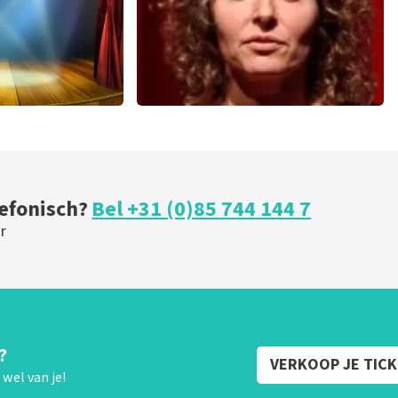
ical
Esther van der Voort
 minuten
288
laatste 30 minuten
U
BESTEL NU
lefonisch?
Bel +31 (0)85 744 144 7
r
?
VERKOOP JE TIC
wel van je!