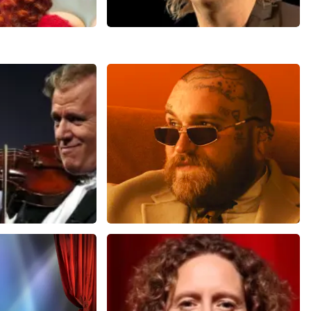
man
Jan Jaap Van Der Wal
4
reviews
49
reviews
N
BEKIJKEN
u
Teddy Swims
 minuten
847
laatste 30 minuten
U
BESTEL NU