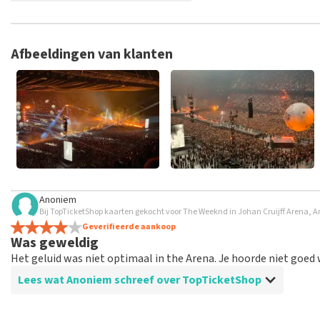
TopTicketShop verzamelt reviews van echte klanten. Het is niet
hebt aangeschaft bij TopTicketShop. Reviews met grof taalgeb
weken duren voordat een review wordt geplaatst.
Afbeeldingen van klanten
Anoniem
Bij TopTicketShop kaarten gekocht voor The Weeknd in Johan Cruijff Arena,
Geverifieerde aankoop
Was geweldig
Het geluid was niet optimaal in the Arena. Je hoorde niet goed 
Lees wat Anoniem schreef over TopTicketShop
Beoordeling van Anoniem over
TopTicketShop