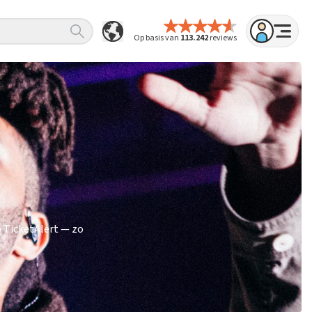
Op basis van
113.242
reviews
 TicketAlert — zo