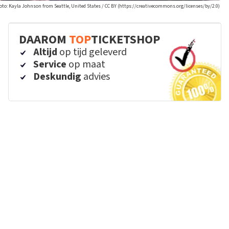
oto: Kayla Johnson from Seattle, United States / CC BY (https://creativecommons.org/licenses/by/2.0)
DAAROM
TOP
TICKETSHOP
Altijd
op tijd geleverd
Service
op maat
Deskundig
advies