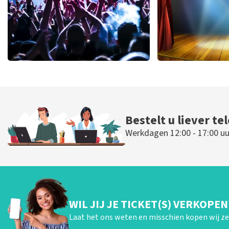
Megadeth
40 45 De Mus
470
laatste 30 minuten
455
laatste 30
BESTEL NU
BESTEL N
Bestelt u liever te
Werkdagen 12:00 - 17:00 uu
WIL JIJ JE TICKET(S) VERKOPEN
Laat het ons weten en misschien kopen wij ze 