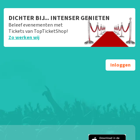
DICHTER BIJ... INTENSER GENIETEN
Beleef evenementen met
Tickets van TopTicketShop!
Zo werken wij
Inloggen