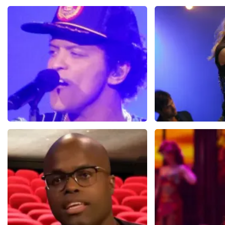
Bruno Mars
Ilse DeL
100+
reviews
2
BEKIJKEN
BEKIJKE