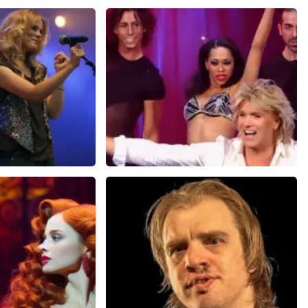
ange
Hans Klok
74+
reviews
314+
reviews
N
BEKIJKEN