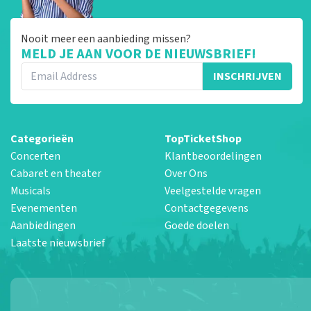
Nooit meer een aanbieding missen?
MELD JE AAN VOOR DE NIEUWSBRIEF!
INSCHRIJVEN
Categorieën
TopTicketShop
Concerten
Klantbeoordelingen
Cabaret en theater
Over Ons
Musicals
Veelgestelde vragen
Evenementen
Contactgegevens
Aanbiedingen
Goede doelen
Laatste nieuwsbrief