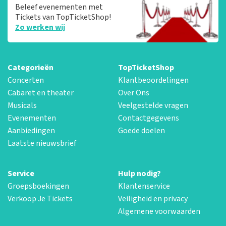
Beleef evenementen met
Tickets van TopTicketShop!
Zo werken wij
Categorieën
TopTicketShop
Concerten
Klantbeoordelingen
Cabaret en theater
Over Ons
Musicals
Veelgestelde vragen
Evenementen
Contactgegevens
Aanbiedingen
Goede doelen
Laatste nieuwsbrief
Service
Hulp nodig?
Groepsboekingen
Klantenservice
Verkoop Je Tickets
Veiligheid en privacy
Algemene voorwaarden