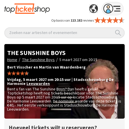
Op basis van
113.182
reviews
Zoeken naar artiesten of evenementen
THE SUNSHINE BOYS
/
/
Home
The Sunshine Boys
5 maart 2027 om 20:15
Bert Visscher en Martin van Waardenberg
vrijdag
,
5 maart 2027 om 20:15
uur
|
Stadsschouwburg De
Harmonie
Leeuwarden
Bent u fan van The Sunshine Boys? Dan heeft u geluk!
Topticketshop heeft nog tickets beschikbaar voor The Sunshine
Boys op 5 maart 2027 om 20:15 uur op locatie Stadsschouwburg
De Harmonie Leeuwarden. De nominale waarde van deze tickets is
€40,-
. Het eerste verkooppunt is Stadsschouwburg De Harmonie
Leeuwarden.
Hoeveel tickets wilt u reserveren?