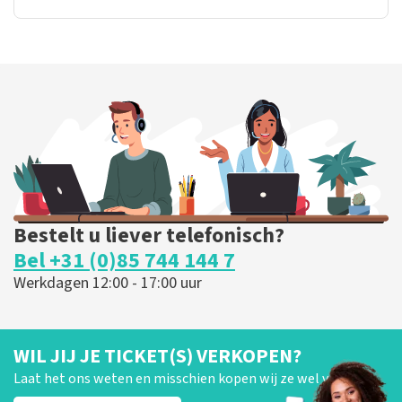
Bestelt u liever telefonisch?
Bel +31 (0)85 744 144 7
Werkdagen 12:00 - 17:00 uur
WIL JIJ JE TICKET(S) VERKOPEN?
Laat het ons weten en misschien kopen wij ze wel van je!