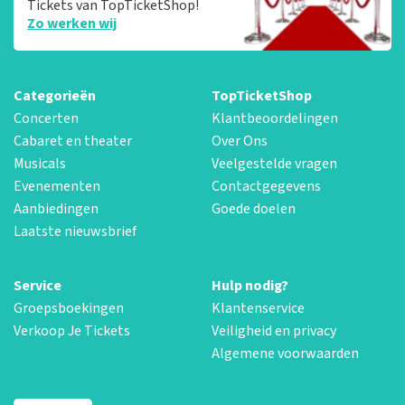
Tickets van TopTicketShop!
Zo werken wij
Categorieën
TopTicketShop
Concerten
Klantbeoordelingen
Cabaret en theater
Over Ons
Musicals
Veelgestelde vragen
Evenementen
Contactgegevens
Aanbiedingen
Goede doelen
Laatste nieuwsbrief
Service
Hulp nodig?
Groepsboekingen
Klantenservice
Verkoop Je Tickets
Veiligheid en privacy
Algemene voorwaarden