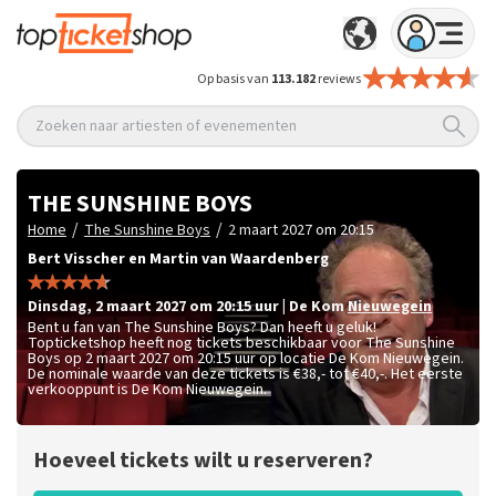
Op basis van
113.182
reviews
Zoeken naar artiesten of evenementen
THE SUNSHINE BOYS
/
/
Home
The Sunshine Boys
2 maart 2027 om 20:15
Bert Visscher en Martin van Waardenberg
dinsdag
,
2 maart 2027 om 20:15
uur
|
De Kom
Nieuwegein
Bent u fan van The Sunshine Boys? Dan heeft u geluk!
Topticketshop heeft nog tickets beschikbaar voor The Sunshine
Boys op 2 maart 2027 om 20:15 uur op locatie De Kom Nieuwegein.
De nominale waarde van deze tickets is
€38,- tot €40,-
. Het eerste
verkooppunt is De Kom Nieuwegein.
Hoeveel tickets wilt u reserveren?