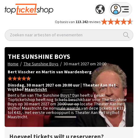
Op basis van
113.242
reviews
Zoeken naar artiesten of evenementen
THE SUNSHINE BOYS
/
/
Home
The Sunshine Boys
30 maart 2027 om 20:00
Bert Visscher en Martin van Waardenberg
dinsdag
,
30 maart 2027 om 20:00
uur
|
Theater Aan Het
Vrijthof
Maastricht
Bent u fan van The Sunshine Boys? Dan heeft u geluk!
Topticketshop heeft nog tickets beschikbaar voor The Sunshine
Boys op 30 maart 2027 om 20:00 uur op locatie Theater Aan Het
Vrijthof Maastricht. De nominale waarde van deze tickets is
€33,-
tot €43,-
. Het eerste verkooppunt is Theater Aan Het Vrijthof
Maastricht.
Hoeveel tickets wilt u reserveren?