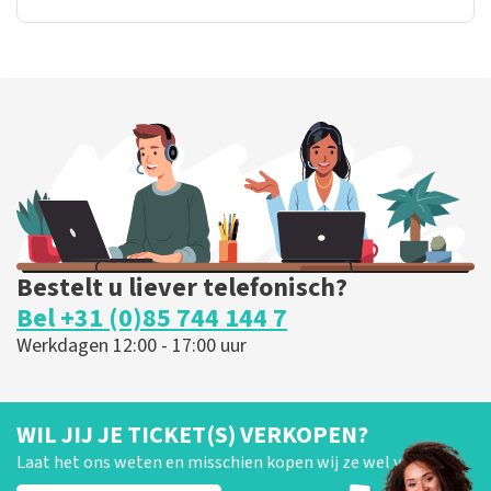
Bestelt u liever telefonisch?
Bel +31 (0)85 744 144 7
Werkdagen 12:00 - 17:00 uur
WIL JIJ JE TICKET(S) VERKOPEN?
Laat het ons weten en misschien kopen wij ze wel van je!