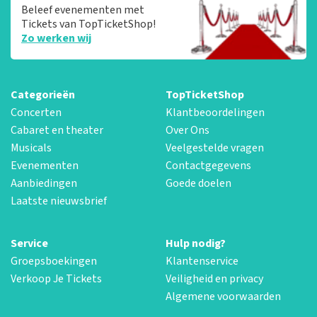
Beleef evenementen met
Tickets van TopTicketShop!
Zo werken wij
Categorieën
TopTicketShop
Concerten
Klantbeoordelingen
Cabaret en theater
Over Ons
Musicals
Veelgestelde vragen
Evenementen
Contactgegevens
Aanbiedingen
Goede doelen
Laatste nieuwsbrief
Service
Hulp nodig?
Groepsboekingen
Klantenservice
Verkoop Je Tickets
Veiligheid en privacy
Algemene voorwaarden