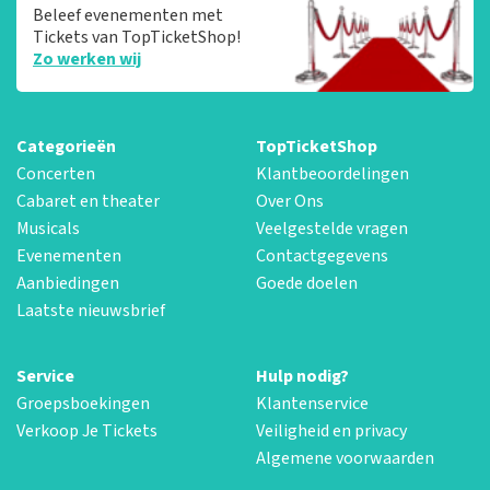
Beleef evenementen met
Tickets van TopTicketShop!
Zo werken wij
Categorieën
TopTicketShop
Concerten
Klantbeoordelingen
Cabaret en theater
Over Ons
Musicals
Veelgestelde vragen
Evenementen
Contactgegevens
Aanbiedingen
Goede doelen
Laatste nieuwsbrief
Service
Hulp nodig?
Groepsboekingen
Klantenservice
Verkoop Je Tickets
Veiligheid en privacy
Algemene voorwaarden