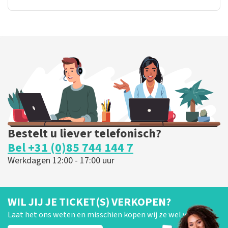
Bestelt u liever telefonisch?
Bel +31 (0)85 744 144 7
Werkdagen 12:00 - 17:00 uur
WIL JIJ JE TICKET(S) VERKOPEN?
Laat het ons weten en misschien kopen wij ze wel van je!