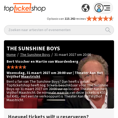
Op basis van
113.242
reviews
Zoeken naar artiesten of evenementen
THE SUNSHINE BOYS
/
/
Home
The Sunshine Boys
31 maart 2027 om 20:00
Bert Visscher en Martin van Waardenberg
woensdag
,
31 maart 2027 om 20:00
uur
|
Theater Aan Het
Vrijthof
Maastricht
Bent u fan van The Sunshine Boys? Dan heeft u geluk!
Topticketshop heeft nog tickets beschikbaar voor The Sunshine
Boys op 31 maart 2027 om 20:00 uur op locatie Theater Aan Het
Vrijthof Maastricht. De nominale waarde van deze tickets is
€33,-
tot €43,-
. Het eerste verkooppunt is Theater Aan Het Vrijthof
Maastricht.
Hoeveel tickets wilt u reserveren?