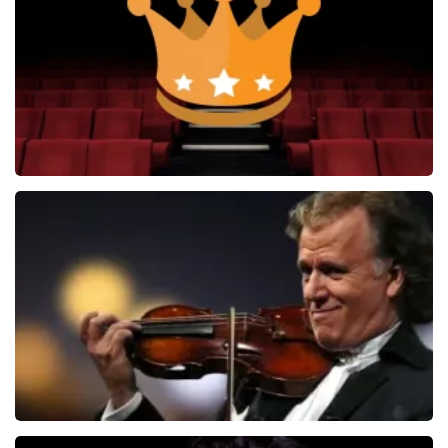
Soldaat van Oranje
6649+
reviews
BEKIJKEN