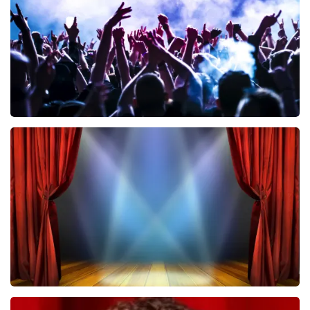
BESTEL NU
Megadeth
322
laatste 30 minuten
BESTEL NU
40 45 De Musical