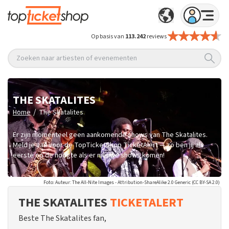
Op basis van
113.242
reviews
Zoeken naar artiesten of evenementen
THE SKATALITES
/
Home
The Skatalites
Er zijn momenteel geen aankomende shows van The Skatalites.
Meld je aan voor de TopTicketShop TicketAlert — zo ben jij als
eerste op de hoogte als er nieuwe shows komen!
Foto: Auteur: The All-Nite Images - Attribution-ShareAlike 2.0 Generic (CC BY-SA 2.0)
THE SKATALITES
TICKETALERT
Beste The Skatalites fan,