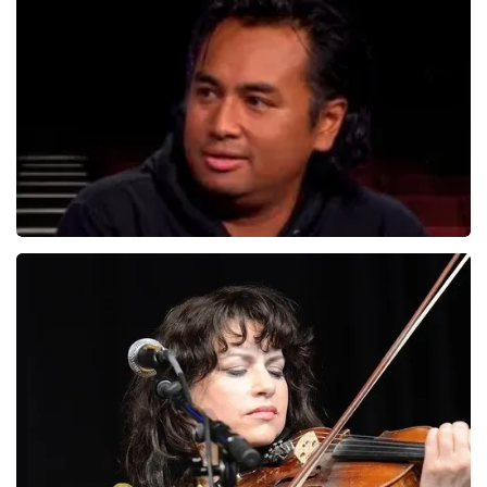
Andre Rieu
5618+
reviews
BEKIJKEN
Daniel Arends
878+
reviews
BEKIJKEN