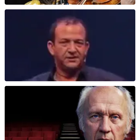
Ellen Ten Damme
157+
reviews
BEKIJKEN
Najib Amhali
1099+
reviews
BEKIJKEN