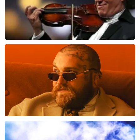
Andre Rieu
514
laatste 30 minuten
BESTEL NU
Teddy Swims
461
laatste 30 minuten