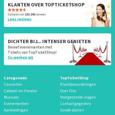
KLANTEN OVER TOPTICKETSHOP
Op basis van
113.242
reviews
Lees reviews
DICHTER BIJ... INTENSER GENIETEN
Beleef evenementen met
Tickets van TopTicketShop!
Zo werken wij
Categorieën
TopTicketShop
Concerten
Klantbeoordelingen
Cabaret en theater
Over Ons
Musicals
Veelgestelde vragen
Evenementen
Contactgegevens
Aanbiedingen
Goede doelen