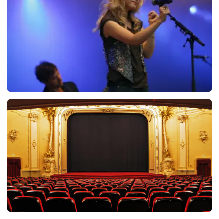
stelletje oplichters!
Reactie van TopTicketShop
Beste Hennyvan, Bedankt voor het schrijven van een
review op onze website. Uw feedback vinden wij erg
belangrijk. U helpt ons zo onze dienstverlening te
verbeteren en ook helpt u andere consumenten met
het maken van een beslissing. Wij hebben uw review
gelezen en willen er graag op reageren. Het klopt dat
onze tickets soms duurder zijn dan bij het originele
Ilse DeLange
punt. Wij maken gebruik van dynamic pricing op basis
van vraag en aanbod zoals ook normaal is in de
274+
reviews
vliegindustrie. Ook ticketmaster maakt hier gebruik
van bij haar platinum tickets. Wij communiceren het
BEKIJKEN
feit dat wij een wederverkoper zijn erg duidelijk op de
website. Onder andere met de volgende zin bovenaan
de pagina waar de klant op landt: De prijzen van
wederverkooptickets kunnen hoger zijn dan de
nominale waarde. Ook noemen wij de originele waarde
bij onze prijs en ook nog eens in de winkelwagen. Het is
dus niet te missen. En verder verwijzen wij ook nog
door naar het originele verkooppunt. Meer kunnen wij