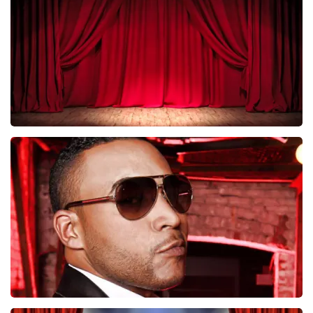
BESTEL NU
Job Knoester
247
laatste 30 minuten
BESTEL NU