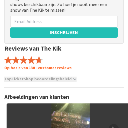
shows beschikbaar zijn. Zo hoef je nooit meer een
show van The Kik te missen!
INSCHRIJVEN
Reviews van The Kik
Op basis van 130+ customer reviews
TopTicketShop beoordelingsbeleid
TopTicketShop verzamelt reviews van echte klanten. Het is
niet mogelijk om een review achter te laten als je geen
Afbeeldingen van klanten
tickets hebt aangeschaft bij TopTicketShop. Reviews met
grof taalgebruik en/of onwaarheden worden niet geplaatst.
Het kan enkele weken duren voordat een review wordt
geplaatst.