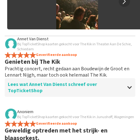
Annet Van Dienst
Bij TopTicketShop kaarten gekocht voor The Kik in Theater Aan De Schie,
Schiedam
Geverifieerde aankoop
Genieten bij The Kik
Prachtig concert, recht gedaan aan Boudewijn de Groot en
Lennart Nijgh, maar toch ook helemaal The Kik.
Lees wat Annet Van Dienst schreef over
TopTicketShop
Beoordeling van Annet Van Dienst over
TopTicketShop
Anoniem
Bij TopTicketShop kaarten gekocht voor The Kik in Junushoff, Wageningen
prima
Geverifieerde aankoop
Geweldig optreden met het strijk- en
blaasorkest.