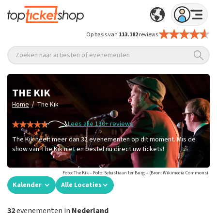
Op basis van
113.182
reviews
Zoeken naar artiesten of evenementen
THE KIK
/
Home
The Kik
Lees alle 130+ reviews
The Kik heeft meer dan 32 evenementen op dit moment. Mis de
show van The Kik niet en bestel nu direct uw tickets!
Foto: The Kik – Foto: Sebastiaan ter Burg – (Bron: Wikimedia Commons)
Kalender
Alle Locaties
32
evenementen in
Nederland