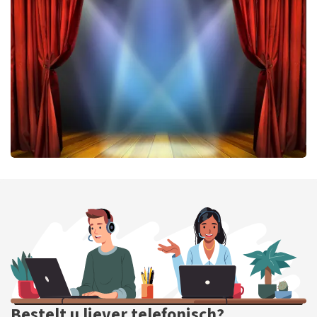
Don Omar
224
laatste 30 minuten
BESTEL NU
40 45 De Musical
202
laatste 30 minuten
BESTEL NU
Bestelt u liever telefonisch?