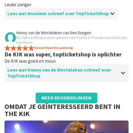
Leuke zanger
Lees wat Anoniem schreef over TopTicketShop
Beoordeling van Anoniem over
TopTicketShop
Henny van de Westelaken
van
Den Dungen
Bij TopTicketShop kaarten gekocht voor The Kik in Theater Aan De Parade,
Perfecte communicatie en levering van de
Den Bosch
tickets.
Geverifieerde aankoop
De KIK was super, topticketshop is oplichter
De KIK was goed en mooi
Lees wat Henny van de Westelaken schreef over
TopTicketShop
Beoordeling van Henny van de Westelaken over
TopTicketShop
MEER BEOORDELINGEN
OMDAT JE GEÏNTERESSEERD BENT IN
OPLICHTERS!
THE KIK
Voor 2 kaartjes aan Topticketshop meer als 170 euto
betaald, terwijl een kaartjes eigenlijk maar 49.50
kosten Daarbij ook nog een slechte plaats. Nooit meer