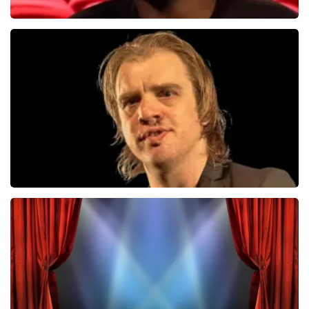
Jandino Asporaat
499+
reviews
BEKIJKEN
Jan Jaap Van Der Wal
49
reviews
BEKIJKEN