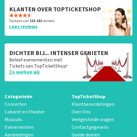
KLANTEN OVER TOPTICKETSHOP
Op basis van
113.182
reviews
Lees reviews
DICHTER BIJ... INTENSER GENIETEN
Beleef evenementen met
Tickets van TopTicketShop!
Zo werken wij
Categorieën
TopTicketShop
Concerten
Klantbeoordelingen
Cabaret en theater
Over Ons
Musicals
Veelgestelde vragen
Evenementen
Contactgegevens
Aanbiedingen
Goede doelen