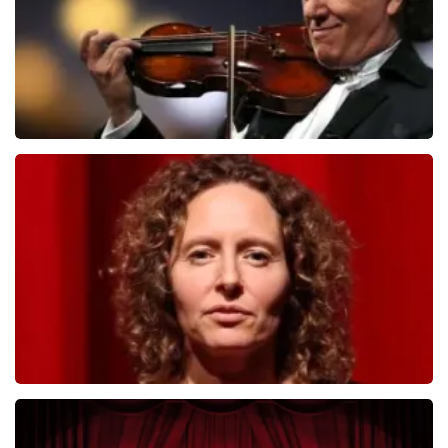
Andre Rieu
392
laatste 30 minuten
BESTEL NU
Esther van der Voort
281
laatste 30 minuten